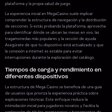
plataforma y la propia salud de juego.
La experiencia inicial en MegaCasino suele implicar
comprender la estructura de navegación y la distribución
de secciones. Si estás probando la plataforma, aprovecha
para identificar dónde se ubican las mesas en vivo, las
tragamonedas más populares y la sección de ayuda.
Asegúrate de que tu dispositivo está actualizado y que
la conexión a internet es estable para evitar
interrupciones durante la exploración del catálogo.
Tiempos de carga y rendimiento en
diferentes dispositivos
La estructura de Mega Casino se beneficia de una guía
de usuarios que prioriza la experiencia práctica sobre
explicaciones técnicas. Este enfoque reduce la
intimidación inicial para jugadores novatos y facilita la
exploración de títulos, promociones y herramientas de