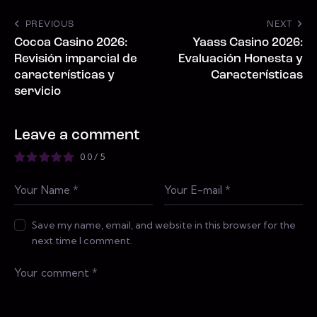
PREVIOUS
NEXT
Cocoa Casino 2026:
Yaass Casino 2026:
Revisión imparcial de
Evaluación Honesta y
características y
Características
servicio
Leave a comment
0.0
/
5
Save my name, email, and website in this browser for the
next time I comment.