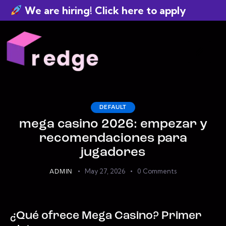
We are hiring! Click here to apply
DEFAULT
mega casino 2026: empezar y
recomendaciones para
jugadores
May 27, 2026
0
Comments
ADMIN
¿Qué ofrece Mega Casino? Primer