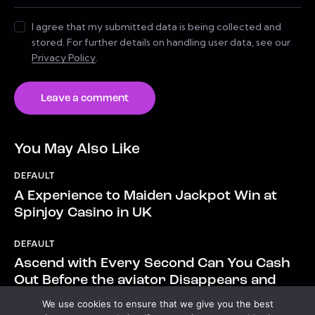
I agree that my submitted data is being collected and
stored. For further details on handling user data, see our
Privacy Policy
.
You May Also Like
DEFAULT
A Experience to Maiden Jackpot Win at
Spinjoy Casino in UK
DEFAULT
Ascend with Every Second Can You Cash
Out Before the aviator Disappears and
Maximize Your Profits
We use cookies to ensure that we give you the best