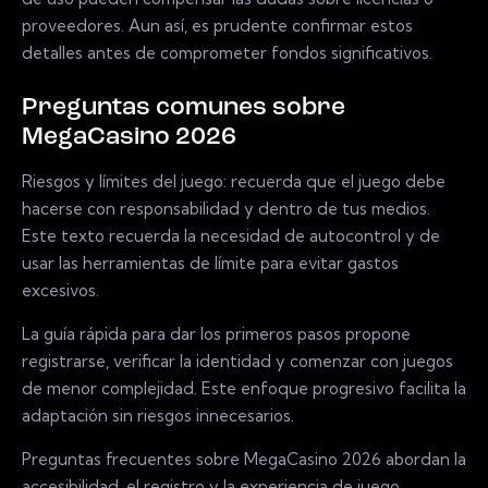
proveedores. Aun así, es prudente confirmar estos
detalles antes de comprometer fondos significativos.
Preguntas comunes sobre
MegaCasino 2026
Riesgos y límites del juego: recuerda que el juego debe
hacerse con responsabilidad y dentro de tus medios.
Este texto recuerda la necesidad de autocontrol y de
usar las herramientas de límite para evitar gastos
excesivos.
La guía rápida para dar los primeros pasos propone
registrarse, verificar la identidad y comenzar con juegos
de menor complejidad. Este enfoque progresivo facilita la
adaptación sin riesgos innecesarios.
Preguntas frecuentes sobre MegaCasino 2026 abordan la
accesibilidad, el registro y la experiencia de juego