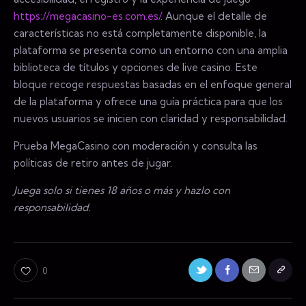
https://megacasino-es.com.es/
. Aunque el detalle de
características no está completamente disponible, la
plataforma se presenta como un entorno con una amplia
biblioteca de títulos y opciones de live casino. Este
bloque recoge respuestas basadas en el enfoque general
de la plataforma y ofrece una guía práctica para que los
nuevos usuarios se inicien con claridad y responsabilidad.
Prueba MegaCasino con moderación y consulta las
políticas de retiro antes de jugar.
Juega solo si tienes 18 años o más y hazlo con
responsabilidad.
0