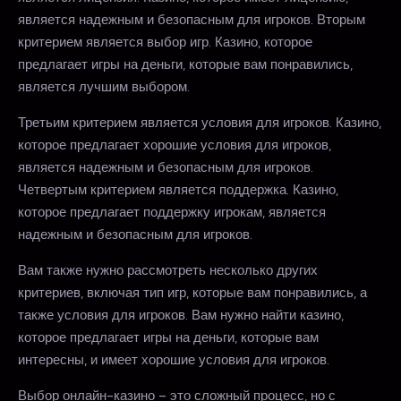
является надежным и безопасным для игроков. Вторым
критерием является выбор игр. Казино, которое
предлагает игры на деньги, которые вам понравились,
является лучшим выбором.
Третьим критерием является условия для игроков. Казино,
которое предлагает хорошие условия для игроков,
является надежным и безопасным для игроков.
Четвертым критерием является поддержка. Казино,
которое предлагает поддержку игрокам, является
надежным и безопасным для игроков.
Вам также нужно рассмотреть несколько других
критериев, включая тип игр, которые вам понравились, а
также условия для игроков. Вам нужно найти казино,
которое предлагает игры на деньги, которые вам
интересны, и имеет хорошие условия для игроков.
Выбор онлайн-казино – это сложный процесс, но с