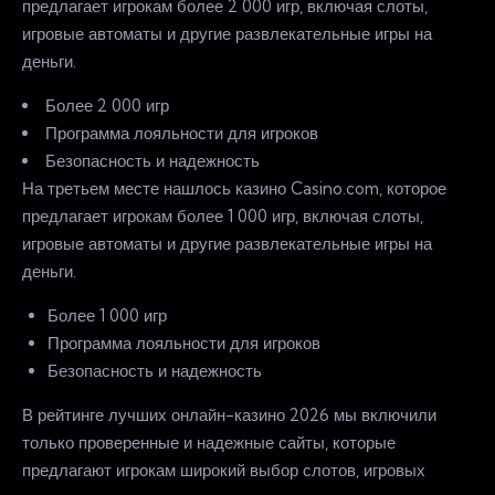
предлагает игрокам более 2 000 игр, включая слоты,
игровые автоматы и другие развлекательные игры на
деньги.
Более 2 000 игр
Программа лояльности для игроков
Безопасность и надежность
На третьем месте нашлось казино Casino.com, которое
предлагает игрокам более 1 000 игр, включая слоты,
игровые автоматы и другие развлекательные игры на
деньги.
Более 1 000 игр
Программа лояльности для игроков
Безопасность и надежность
В рейтинге лучших онлайн-казино 2026 мы включили
только проверенные и надежные сайты, которые
предлагают игрокам широкий выбор слотов, игровых