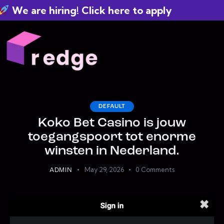
e are hiring! Click here to apply
DEFAULT
Koko Bet Casino is jouw
toegangspoort tot enorme
winsten in Nederland.
May 29, 2026
0
Comments
ADMIN