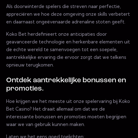
Als doorwinterde spelers die streven naar perfectie,
appreciëren we hoe deze omgeving onze skills verbetert
en daarnaast ongeëvenaarde adrenaline stoten geeft.
Koko Bet herdefinieert onze anticipaties door
geavanceerde technologie en herkenbare elementen uit
de echte wereld te samenvoegen tot een soepele,
aantrekkelijke ervaring die ervoor zorgt dat we telkens
opnieuw terugkomen.
Ontdek aantrekkelijke bonussen en
promoties.
Hoe krijgen we het meeste uit onze spelervaring bij Koko
Bet Casino? Het draait allemaal om dat we de
interessante bonussen en promoties moeten begrijpen
waar we van gebruik kunnen maken.
Laten we het eens goed toelichten: