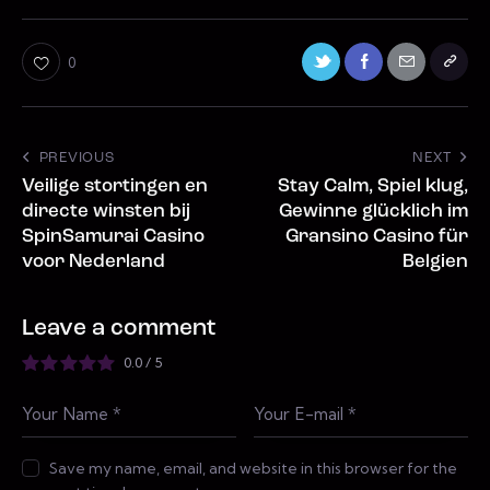
0
PREVIOUS
NEXT
Veilige stortingen en
Stay Calm, Spiel klug,
directe winsten bij
Gewinne glücklich im
SpinSamurai Casino
Gransino Casino für
voor Nederland
Belgien
Leave a comment
0.0
/
5
Save my name, email, and website in this browser for the