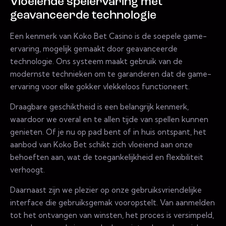
Vloeiende spelervaring met
geavanceerde technologie
Een kenmerk van Koko Bet Casino is de soepele game-
ervaring, mogelijk gemaakt door geavanceerde
technologie. Ons systeem maakt gebruik van de
modernste technieken om te garanderen dat de game-
ervaring voor elke gokker vlekkeloos functioneert.
Draagbare geschiktheid is een belangrijk kenmerk,
waardoor we overal en te allen tijde van spellen kunnen
genieten. Of je nu op pad bent of in huis ontspant, het
aanbod van Koko Bet schikt zich vloeiend aan onze
behoeften aan, wat de toegankelijkheid en flexibiliteit
verhoogt.
Daarnaast zijn we plezier op onze gebruiksvriendelijke
interface die gebruiksgemak vooropstelt. Van aanmelden
tot het ontvangen van winsten, het proces is versimpeld,