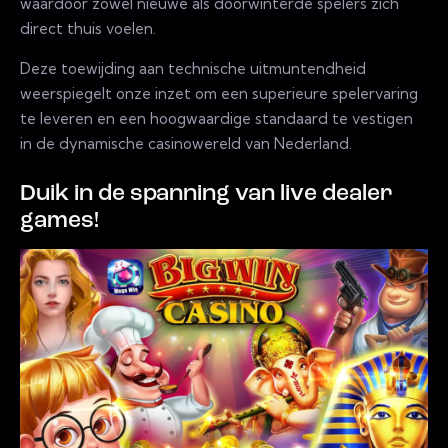
waardoor zowel nieuwe als doorwinterde spelers zich
direct thuis voelen.
Deze toewijding aan technische uitmuntendheid
weerspiegelt onze inzet om een superieure spelervaring
te leveren en een hoogwaardige standaard te vestigen
in de dynamische casinowereld van Nederland.
Duik in de spanning van live dealer
games!