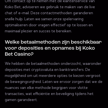
Om contact op te nemen met de klantenservice van
Koko Bet, adviseren we gebruik te maken van de live
chat of e-mail. Deze contactmethoden garanderen
snelle hulp. Laten we samen onze spelervaring
optimaliseren door vragen effectief op te lossen en
maximaal plezier en succes te bereiken.
Welke betaalmethoden zijn beschikbaar
voor deposities en opnames bij Koko
Bet Casino?
We hebben de betaalmethoden onderzocht, waaronder
deposities met cryptovaluta en banktransfers. De
mogelijkheid om uit meerdere opties te kiezen vergroot
de bewegingsvrijheid. Laten we ervoor zorgen dat we de
nuances van elke methode begrijpen voor vlotte
transacties, wat efficiëntie en beveiliging tijdens het
gamen garandeert.