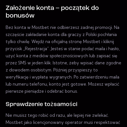
Założenie konta – początek do
bonusów
Bez konta w Mostbet nie odbierzesz żadnej promocji. Na
szczęście zakładanie konta dla graczy z Polski pochłania
tylko chwilę. Wejdź na oficjalną stronę Mostbet i kliknij
przycisk „Rejestracja”. Jesteś w stanie podać maila i hasło,
użyć konta z mediów społecznościowych lub zapisać się
przez SMS w jeden klik. Istotne, żeby wpisać dane zgodne
z dowodem osobistym. Później przyspieszy to
weryfikację i wypłatę wygranych. Po zatwierdzeniu maila
lub numeru telefonu, konto jest gotowe. Możesz wpłacić
pierwsze pieniądze i odebrać bonus.
Sprawdzenie tożsamości
Nie musisz tego robić od razu, ale lepiej nie zwlekać.
Mostbet jako licencjonowany operator musi respektować