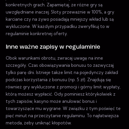
konkretnych grach. Zapamiętaj, że różne gry są
uwzględniane inaczej. Sloty przeważnie w 100%, a gry
karciane czy na żywo posiadają mniejszy wkład lub są
wykluczone. W każdym przypadku zweryfikuj to w
regulaminie konkretnej oferty.
Inne ważne zapisy w regulaminie
Obok warunkami obrotu, zwracaj uwagę na inne
szczegóły. Czas obowiązywania bonusu to zazwyczaj
tylko parę dni. Istnieje także limit na pojedynczy zakład
podczas korzystania z bonusu (np. 5 zł). Znajdują się
również gry wykluczone z promocji i górny limit wypłaty,
którą możesz wypłacić. Gdy pominiesz którykolwiek z
tych zapisów, kasyno może anulować bonus i
towarzyszące mu wygrane. W związku z tym poświęć te
pięć minut na przeczytanie regulaminu. To najłatwiejsza
metoda, żeby uniknąć kłopotów.