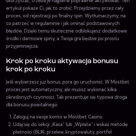
skorzystać, trzeba je najpierw poprawnie aktywować. Ten
artykuł pokaże Ci, jak to zrobić. Przejdziemy przez cały
proces, od rejestracji po finalny spin. Wytłumaczymy, na
co patrzeć w regulaminie i jak ominąć podstawowych
błędów. Dzięki temu skutecznie odblokujesz dodatkowe
środki i darmowe spiny, a Twoja gra będzie po prostu
przyjemniejsza.
Krok po kroku aktywacja bonusu
krok po kroku
Jeśli wybierzesz już bonus, pora go uruchomić. W Mostbet
proces jest automatyczny, ale musisz wykonać kilka
określonych czynności. Tak prezentuje się typowa droga
dla bonusu powitalnego:
Zaloguj na swoje konto w Mostbet Casino.
Udaj się do sekcji „Kasa” lub „Wpłata” i wskaż metodę
płatności (BLIK, przelew, kryptowaluty, portfel