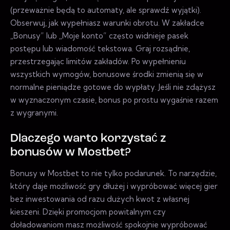
(przeważnie będą to automaty, ale sprawdź wyjątki).
Obserwuj, jak wypełniasz warunki obrotu. W zakładce
„Bonusy” lub „Moje konto” często widnieje pasek
postępu lub wiadomość tekstowa. Graj rozsądnie,
przestrzegając limitów zakładów. Po wypełnieniu
wszystkich wymogów, bonusowe środki zmienią się w
normalne pieniądze gotowe do wypłaty. Jeśli nie zdążysz
w wyznaczonym czasie, bonus po prostu wygaśnie razem
z wygranymi.
Dlaczego warto korzystać z
bonusów w Mostbet?
Bonusy w Mostbet to nie tylko podarunek. To narzędzie,
który daje możliwość gry dłużej i wypróbować więcej gier
bez inwestowania od razu dużych kwot z własnej
kieszeni. Dzięki promocjom powitalnym czy
doładowaniom masz możliwość spokojnie wypróbować