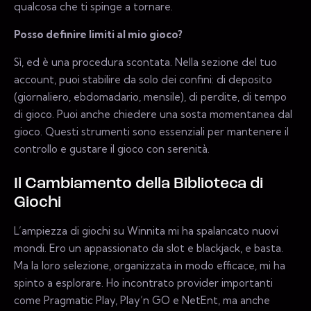
qualcosa che ti spinge a tornare.
Posso definire limiti al mio gioco?
Sì, ed è una procedura scontata. Nella sezione del tuo
account, puoi stabilire da solo dei confini: di deposito
(giornaliero, ebdomadario, mensile), di perdite, di tempo
di gioco. Puoi anche chiedere una sosta momentanea dal
gioco. Questi strumenti sono essenziali per mantenere il
controllo e gustare il gioco con serenità.
Il Cambiamento della Biblioteca di
Giochi
L’ampiezza di giochi su Winnita mi ha spalancato nuovi
mondi. Ero un appassionato da slot e blackjack, e basta.
Ma la loro selezione, organizzata in modo efficace, mi ha
spinto a esplorare. Ho incontrato provider importanti
come Pragmatic Play, Play’n GO e NetEnt, ma anche