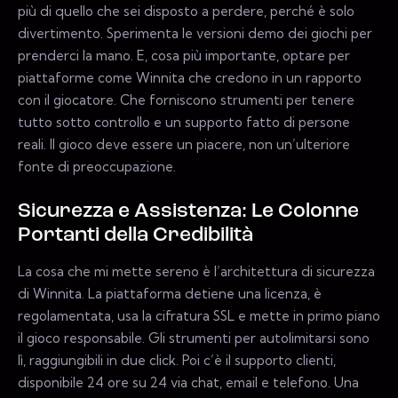
più di quello che sei disposto a perdere, perché è solo
divertimento. Sperimenta le versioni demo dei giochi per
prenderci la mano. E, cosa più importante, optare per
piattaforme come Winnita che credono in un rapporto
con il giocatore. Che forniscono strumenti per tenere
tutto sotto controllo e un supporto fatto di persone
reali. Il gioco deve essere un piacere, non un’ulteriore
fonte di preoccupazione.
Sicurezza e Assistenza: Le Colonne
Portanti della Credibilità
La cosa che mi mette sereno è l’architettura di sicurezza
di Winnita. La piattaforma detiene una licenza, è
regolamentata, usa la cifratura SSL e mette in primo piano
il gioco responsabile. Gli strumenti per autolimitarsi sono
lì, raggiungibili in due click. Poi c’è il supporto clienti,
disponibile 24 ore su 24 via chat, email e telefono. Una