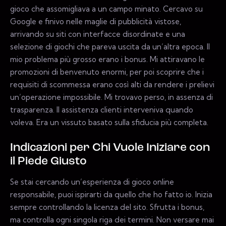
gioco che assomigliava a un campo minato. Cercavo su
Google e finivo nelle maglie di pubblicità vistose,
arrivando su siti con interfacce disordinate e una
selezione di giochi che pareva uscita da un’altra epoca. Il
mio problema più grosso erano i bonus. Mi attiravano le
promozioni di benvenuto enormi, per poi scoprire che i
requisiti di scommessa erano così alti da rendere i prelievi
un’operazione impossibile. Mi trovavo perso, in assenza di
trasparenza. Il assistenza clienti interveniva quando
voleva. Era un vissuto basato sulla sfiducia più completa.
Indicazioni per Chi Vuole Iniziare con
il Piede Giusto
Se stai cercando un’esperienza di gioco online
responsabile, puoi ispirarti da quello che ho fatto io. Inizia
sempre controllando la licenza del sito. Sfrutta i bonus,
ma controlla ogni singola riga dei termini. Non versare mai