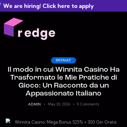
 are hiring! Click here to apply
DEFAULT
Il modo in cui Winnita Casino Ha
Trasformato le Mie Pratiche di
Gioco: Un Racconto da un
Appassionato Italiano
May 30, 2026
0
Comments
ADMIN