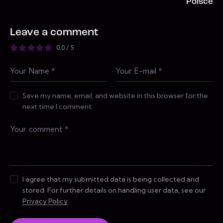
Polsce
Leave a comment
0.0
/
5
Save my name, email, and website in this browser for the
next time I comment.
I agree that my submitted data is being collected and
stored. For further details on handling user data, see our
Privacy Policy
.