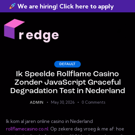
We are hiring! Click here to apply
DEFAULT
Ik Speelde Rollflame Casino
Zonder JavaScript Graceful
Degradation Test in Nederland
May 30, 2026
0
Comments
ADMIN
Ik kom al jaren online casino in Nederland
rollflamecasino.co.nl
. Op zekere dag vroeg ik me af: hoe