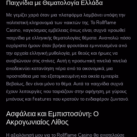
Παιχνίδια με Θεματολογία Ελλάδα
Με γεμίζει χαρά όταν μια πλατφόρμα λαμβάνει υπόψη την
πολιτιστική κληρονομιά των παικτών της. Το Rollflame
Casino, παγκόσμιας εμβέλειας όπως είναι, συχνά προωθεί
παιχνίδια με ελληνικής θεματολογίας θέματα. Αναπολώ πόσο
ευχάριστα ήμουν όταν βρήκα φρουτάκια εμπνευσμένα από
την αρχαία ελληνική μυθολογία, με θεούς και ήρωες να
αναβιώνουν στις σπίνες. Αυτή η προσωπική πινελιά πινελιά
αποδεικνύει κατανόηση πέρα από τα οικονομικά, μια
προσπάθεια μια πιο εξατομικευμένη και οικεία εμπειρία.
Βεβαίως, δεν είναι μόνο το θέμα. Αυτά τα παιχνίδια συχνά
έχουν λειτουργίες που ταιριάζουν στην αφήγηση, με γύρους
μπόνους και features που κρατούν το ενδιαφέρον ζωντανό.
Ασφάλεια και Εμπιστοσύνη: Ο
Ακρογωνιαίος Λίθος
Η αξιολόγησή μου για το Rollflame Casino θα αποτελούσε