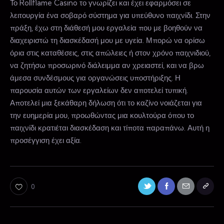
Το Rollflame Casino το γνωρίζει και έχει εφαρμόσει σε
λειτουργία ένα σοβαρό σύστημα για υπεύθυνο παιχνίδι. Στην
πράξη, έχω στη διάθεσή μου εργαλεία που με βοηθούν να
διαχειριστώ τη διασκέδασή μου με υγεία. Μπορώ να ορίσω
όρια στις καταθέσεις, στις απώλειες ή στον χρόνο παιχνιδιού,
να ζητήσω προσωρινό διάλειμμα αν χρειαστεί, και να βρω
άμεσα συνδέσμους για οργανώσεις υποστήριξης. Η
παρουσία αυτών των εργαλείων δεν αποτελεί τυπική.
Αποτελεί μια ξεκάθαρη δήλωση ότι το καζίνο νοιάζεται για
την ευημερία μου, προωθώντας μια κουλτούρα όπου το
παιχνίδι κρατιέται διασκέδαση και τίποτα παραπάνω. Αυτή η
προσέγγιση έχει αξία.
0