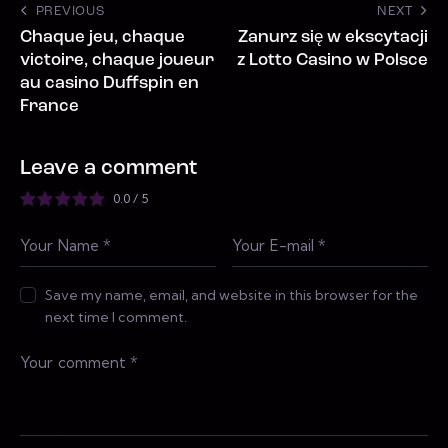
PREVIOUS
NEXT
Chaque jeu, chaque
Zanurz się w ekscytacji
victoire, chaque joueur
z Lotto Casino w Polsce
au casino Duffspin en
France
Leave a comment
0.0
/
5
Save my name, email, and website in this browser for the
next time I comment.