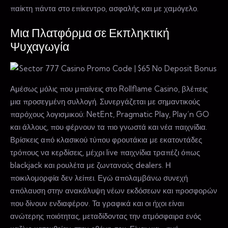
παίκτη πάντα στο επίκεντρο, ασφαλής και με χαμόγελο.
Μια Πλατφόρμα σε Εκπληκτική
Ψυχαγωγία
Αμέσως μόλις που μπαίνεις στο Rollflame Casino, βλέπεις
μια προσεγμένη συλλογή. Συνεργάζεται με σημαντικούς
παρόχους λογισμικού: NetEnt, Pragmatic Play, Play’n GO
και άλλους, που φέρνουν τα πιο γνωστά και νέα παιχνίδια.
Βρίσκεις από κλασικού τύπου φρουτάκια με εκατοντάδες
τρόπους να κερδίσεις, μέχρι live παιχνίδια τραπέζι όπως
blackjack και ρουλέτα με ζωντανούς dealers. Η
ποικιλομορφία δεν λείπει. Εγώ απολαμβάνω συνεχή
απόλαυση στην ανακάλυψη νέων εκδόσεων και προσφορών
που δίνουν ενδιαφέρον. Τα γραφικά και οι ήχοι είναι
ανώτερης ποιότητας, μεταδίδοντας την ατμόσφαιρα ενός