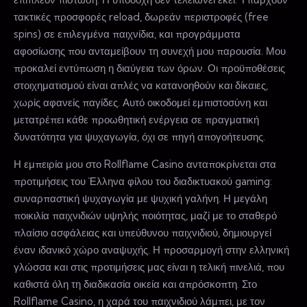
τακτικές προσφορές reload, δωρεάν περιστροφές (free
spins) σε επιλεγμένα παιχνίδια, και προγράμματα
αφοσίωσης που ανταμείβουν τη συνεχή μου παρουσία. Μου
προκαλεί εντύπωση η διαύγεια των όρων. Οι προϋποθέσεις
στοιχηματισμού είναι απλές να κατανοηθούν και δίκαιες,
χωρίς αφανείς παγίδες. Αυτό οικοδομεί εμπιστοσύνη και
μετατρέπει κάθε προωθητική ενέργεια σε πραγματική
δυνατότητα για ψυχαγωγία, όχι σε πηγή απογοήτευσης.
Η εμπειρία μου στο Rollflame Casino ανταποκρίνεται στα
προτιμήσεις του Έλληνα φίλου του διαδικτυακού gaming:
συναρπαστική ψυχαγωγία με ψυχική γαλήνη. Η μεγάλη
ποικιλία παιχνιδιών υψηλής ποιότητας, μαζί με το σταθερό
πλαίσιο ασφάλειας και υπεύθυνου παιχνιδιού, δημιουργεί
έναν ιδανικό χώρο αναψυχής. Η προσαρμογή στην ελληνική
γλώσσα και στις προτιμήσεις μας είναι η τελική πινελιά, που
καθιστά όλη τη διαδικασία οικεία και απρόσκοπτη. Στο
Rollflame Casino, η χαρά του παιχνιδιού λάμπει, με τον