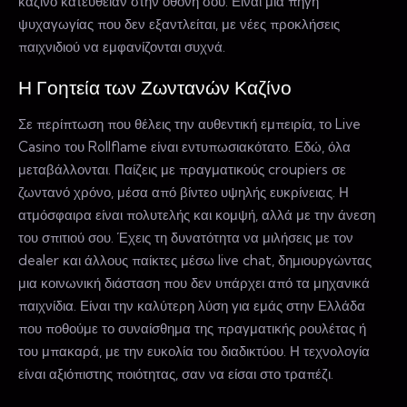
καζίνο κατευθείαν στην οθόνη σου. Είναι μια πηγή
ψυχαγωγίας που δεν εξαντλείται, με νέες προκλήσεις
παιχνιδιού να εμφανίζονται συχνά.
Η Γοητεία των Ζωντανών Καζίνο
Σε περίπτωση που θέλεις την αυθεντική εμπειρία, το Live
Casino του Rollflame είναι εντυπωσιακότατο. Εδώ, όλα
μεταβάλλονται. Παίζεις με πραγματικούς croupiers σε
ζωντανό χρόνο, μέσα από βίντεο υψηλής ευκρίνειας. Η
ατμόσφαιρα είναι πολυτελής και κομψή, αλλά με την άνεση
του σπιτιού σου. Έχεις τη δυνατότητα να μιλήσεις με τον
dealer και άλλους παίκτες μέσω live chat, δημιουργώντας
μια κοινωνική διάσταση που δεν υπάρχει από τα μηχανικά
παιχνίδια. Είναι την καλύτερη λύση για εμάς στην Ελλάδα
που ποθούμε το συναίσθημα της πραγματικής ρουλέτας ή
του μπακαρά, με την ευκολία του διαδικτύου. Η τεχνολογία
είναι αξιόπιστης ποιότητας, σαν να είσαι στο τραπέζι.