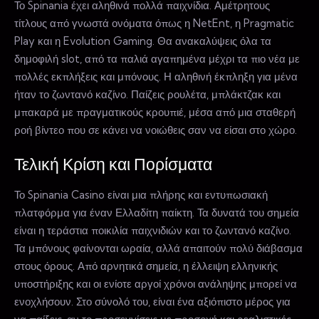
Το Spinania έχει αληθινά πολλά παιχνίδια. Αμέτρητους
τίτλους από γνωστά ονόματα όπως η NetEnt, η Pragmatic
Play και η Evolution Gaming. Θα ανακαλύψεις όλα τα
δημοφιλή slot, από τα παλιά αγαπημένα μέχρι τα πιο νέα με
πολλές εκπλήξεις και μπόνους. Η αληθινή έκπληξη για μένα
ήταν το ζωντανό καζίνο. Παίζεις ρουλέτα, μπλάκτζακ και
μπακαρά με πραγματικούς κρουπιέ, μέσα από μια σταθερή
ροή βίντεο που σε κάνει να νοιώθεις σαν να είσαι στο χώρο.
Τελική Κρίση και Πορίσματα
Το Spinania Casino είναι μια πλήρης και εντυπωσιακή
πλατφόρμα για έναν Ελλαδίτη παίκτη. Τα δυνατά του σημεία
είναι η τεράστια ποικιλία παιχνιδιών και το ζωντανό καζίνο.
Τα μπόνους φαίνονται ωραία, αλλά απαιτούν πολύ διάβασμα
στους όρους. Από αρνητικά σημεία, η έλλειψη ελληνικής
υποστήριξης και οι ενίοτε αργοί χρόνοι ανάληψης μπορεί να
ενοχλήσουν. Στο σύνολό του, είναι ένα αξιόπιστο μέρος για