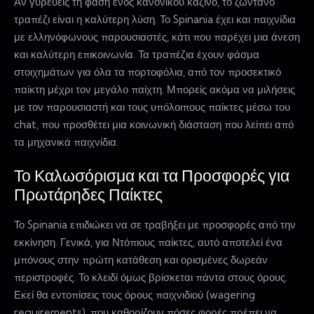
Αν γυρεύεις τη φάση ενός κανονικού καζίνο, το ζωντανό
τραπέζι είναι η καλύτερη λύση. Το Spinania έχει και παιχνίδια
με ελληνόφωνους παρουσιαστές, κάτι που παρέχει μια άνεση
και καλύτερη επικοινωνία. Τα τραπέζια έχουν φάσμα
στοιχημάτων για όλα τα πορτοφόλια, από τον προσεκτικό
παίκτη μέχρι τον μεγάλο παίχτη. Μπορείς ακόμα να μιλήσεις
με τον παρουσιαστή και τους υπόλοιπους παίκτες μέσω του
chat, που προσθέτει μια κοινωνική διάσταση που λείπει από
τα μηχανικά παιχνίδια.
Το Καλωσόρισμα και τα Προσφορές για
Πρωτάρηδες Παίκτες
Το Spinania επιδιώκει να σε τραβήξει με προσφορές από την
εκκίνηση. Γενικά, για Ντόπιους παίκτες, αυτό αποτελεί ένα
μπόνους στην πρώτη κατάθεση και ορισμένες δωρεάν
περιστροφές. Το κλειδί όμως βρίσκεται πάντα στους όρους.
Εκεί θα εντοπίσεις τους όρους παιχνιδιού (wagering
requirements), που καθορίζουν πόσες φορές πρέπει να