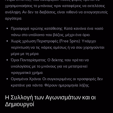
χρησιμοποιήσεις το μπόνους πριν καταφέρεις να εκτελέσεις
ανάληψη. Αν δεν τα διαβάσεις, είναι πιθανό να απογοητευτείς
αργότερα.
Προσφορά πρώτης κατάθεσης: Κατά κανόνα ένα ποσό
πάνω στο υπόλοιπο που βάζεις, μέχρι ένα όριο.
Χωρίς χρέωση Περιστροφές (Free Spins): Υπάρχει
περίπτωση να τις πάρεις αμέσως ή να σου χορηγούνται
μέρα με τη μέρα.
Όροι Πονταρίσματος: Ο δείκτης που πρέπει να
υπολογίσεις με το μπόνους για να μετατραπεί
πραγματικό χρήμα.
Ορισμένοι Χρόνοι: Οι συγκεκριμένες οι προσφορές δεν
κρατάνε για πάντα. Φέρουν ημερομηνία λήξης.
Η Συλλογή των Αγωνισμάτων και οι
Δημιουργοί