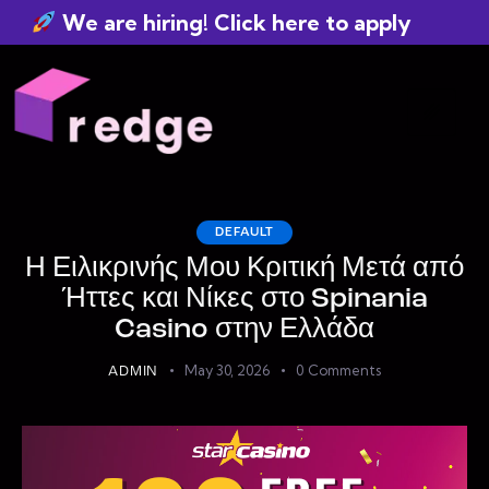
We are hiring! Click here to apply
DEFAULT
Η Ειλικρινής Μου Κριτική Μετά από
Ήττες και Νίκες στο Spinania
Casino στην Ελλάδα
May 30, 2026
0
Comments
ADMIN