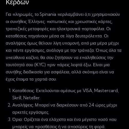
Κερδών
Για πληρωμές, το Spinania περιλαμβάνει ό,τι χρησιμοποιούν
οι συνήθεις Έλληνες: πιστωτικές και χρεωστικές κάρτες,
τραπεζικές μεταφορές και ηλεκτρονικά πορτοφόλια. Οι
καταθέσεις πηγαίνουν μέσα σε λίγα δευτερόλεπτα. Οι
αναλήψεις όμως θέλουν λίγη υπομονή, από μια μέρα μέχρι
και πέντε εργάσιμες, ανάλογα με την τράπεζα. Όπως όλα τα
υπεύθυνα καζίνο, θα σου ζητήσουν να επαληθεύσεις την
ταυτότητά σου (KYC) πριν πάρεις λεφτά έξω. Είναι μια
συνήθης διαδικασία για ασφάλεια, αλλά σκόπιμο είναι να
έχεις έτοιμα τα χαρτιά σου.
Καταθέσεις: Εκτελούνται αμέσως με VISA, Mastercard,
Skrill, Neteller.
Αναλήψεις: Μπορεί να διαρκέσουν από 24 ώρες μέχρι
αρκετές εργάσιμες.
Όρια: Ορίζεται ένα ελάχιστο και ένα μέγιστο ποσό που
μπορείς να προσθέσεις ή να αποσύρεις τη φορά.