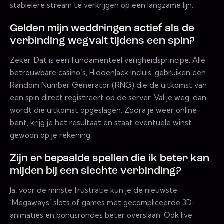
stabielere stream te verkrijgen op een langzame lijn.
Gelden mijn weddringen actief als de
verbinding wegvalt tijdens een spin?
Zeker. Dat is een fundamenteel veiligheidsprincipe. Alle
betrouwbare casino’s, HiddenJack incluis, gebruiken een
Random Number Generator (RNG) die de uitkomst van
een spin direct registreert op de server. Val je weg, dan
wordt die uitkomst opgeslagen. Zodra je weer online
bent, krijg je het resultaat en staat eventuele winst
gewoon op je rekening.
Zijn er bepaalde spellen die ik beter kan
mijden bij een slechte verbinding?
Ja, voor de minste frustratie kun je de nieuwste
‘Megaways’ slots of games met gecompliceerde 3D-
animaties en bonusrondes beter overslaan. Ook live