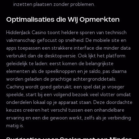
inzetten plaatsen zonder problemen.
Optimalisaties die Wij Opmerkten
HiddenJack Casino toont heldere sporen van technisch
vakmanschap gefocust op snelheid. De mobiele site en
apps toepassen een strakkere interface die minder data
verbruikt dan de desktopversie. Ook lijkt het platform
geleidelijk te laden: eerst komen de belangrijkste
elementen als de speelknoppen en je saldo, pas daarna
worden geladen de prachtige achtergronddetails.
Caching wordt goed gebruikt; een spel dat je vroeger
speelde, start bij een volgend bezoek veel vlotter omdat
onderdelen lokaal op je apparaat staan. Deze doordachte
keuzes creëren het verschil tussen een onhandelbare
ervaring en een die gewoon werkt, zelfs als je verbinding
matig is.