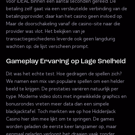
voor iDEAL binnen een aantal seconden gereed. De
betaling zelf gaat via een versleutelde verbinding van de
betalingsprovider, daar kan het casino geen invloed op.
Maar de doorschakeling vanaf de casino-site naar die
provider was vlot. Het bekijken van je
transactiegeschiedenis leverde ook geen langdurig
wachten op; de lijst verscheen prompt.
Gameplay Ervaring op Lage Snelheid
Dit was het echte test. Hoe gedragen de spellen zich?
We namen een mix van populaire spellen om een helder
beeld te krijgen. De prestaties variëren natuurlijk per
type. Moderne video slots met ingewikkelde graphics en
bonusrondes vreten meer data dan een simpele
blackjacktafel. Toch merkten we op hoe HiddenJack
Casino hier slim mee lijkt om te springen. De games
worden geladen de eerste keer langzamer op, maar
eenmaal geladen verloopt het draaien vaak zonder