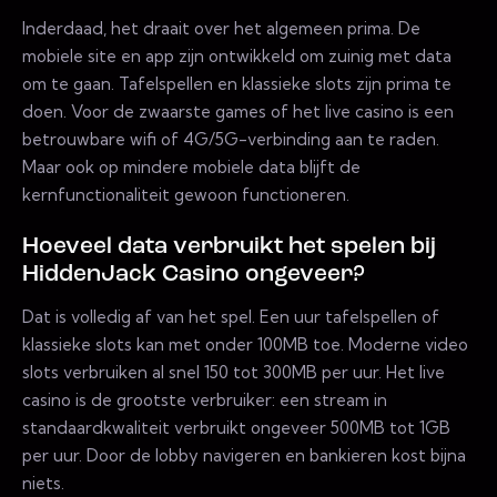
Inderdaad, het draait over het algemeen prima. De
mobiele site en app zijn ontwikkeld om zuinig met data
om te gaan. Tafelspellen en klassieke slots zijn prima te
doen. Voor de zwaarste games of het live casino is een
betrouwbare wifi of 4G/5G-verbinding aan te raden.
Maar ook op mindere mobiele data blijft de
kernfunctionaliteit gewoon functioneren.
Hoeveel data verbruikt het spelen bij
HiddenJack Casino ongeveer?
Dat is volledig af van het spel. Een uur tafelspellen of
klassieke slots kan met onder 100MB toe. Moderne video
slots verbruiken al snel 150 tot 300MB per uur. Het live
casino is de grootste verbruiker: een stream in
standaardkwaliteit verbruikt ongeveer 500MB tot 1GB
per uur. Door de lobby navigeren en bankieren kost bijna
niets.