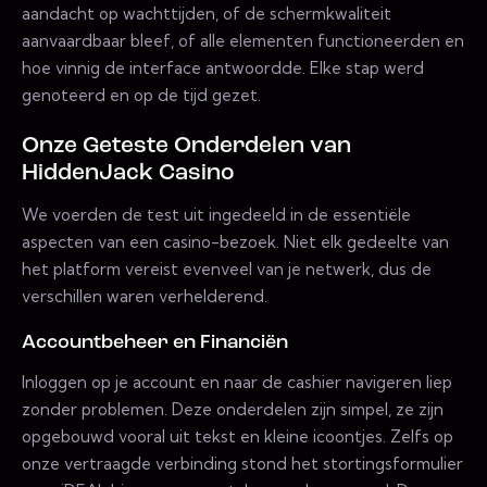
aandacht op wachttijden, of de schermkwaliteit
aanvaardbaar bleef, of alle elementen functioneerden en
hoe vinnig de interface antwoordde. Elke stap werd
genoteerd en op de tijd gezet.
Onze Geteste Onderdelen van
HiddenJack Casino
We voerden de test uit ingedeeld in de essentiële
aspecten van een casino-bezoek. Niet elk gedeelte van
het platform vereist evenveel van je netwerk, dus de
verschillen waren verhelderend.
Accountbeheer en Financiën
Inloggen op je account en naar de cashier navigeren liep
zonder problemen. Deze onderdelen zijn simpel, ze zijn
opgebouwd vooral uit tekst en kleine icoontjes. Zelfs op
onze vertraagde verbinding stond het stortingsformulier