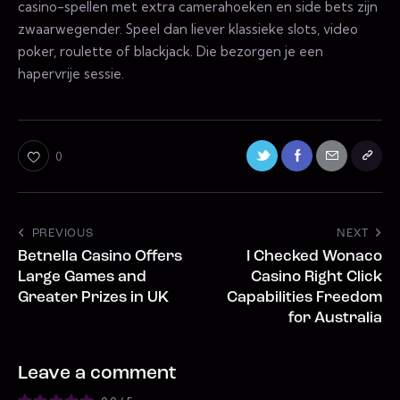
casino-spellen met extra camerahoeken en side bets zijn
zwaarwegender. Speel dan liever klassieke slots, video
poker, roulette of blackjack. Die bezorgen je een
hapervrije sessie.
0
PREVIOUS
NEXT
Betnella Casino Offers
I Checked Wonaco
Large Games and
Casino Right Click
Greater Prizes in UK
Capabilities Freedom
for Australia
Leave a comment