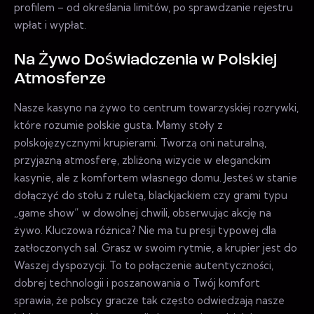
profilem – od określania limitów, po sprawdzanie rejestru
wpłat i wypłat.
Na Żywo Doświadczenia w Polskiej
Atmosferze
Nasze kasyno na żywo to centrum towarzyskiej rozrywki,
które rozumie polskie gusta. Mamy stoły z
polskojęzycznymi krupierami. Tworzą oni naturalną,
przyjazną atmosferę, zbliżoną wizycie w eleganckim
kasynie, ale z komfortem własnego domu. Jesteś w stanie
dołączyć do stołu z ruletą, blackjackiem czy grami typu
„game show” w dowolnej chwili, obserwując akcję na
żywo. Kluczowa różnica? Nie ma tu presji typowej dla
zatłoczonych sal. Grasz w swoim rytmie, a krupier jest do
Waszej dyspozycji. To to połączenie autentyczności,
dobrej technologii i poszanowania o Twój komfort
sprawia, że polscy gracze tak często odwiedzają nasze