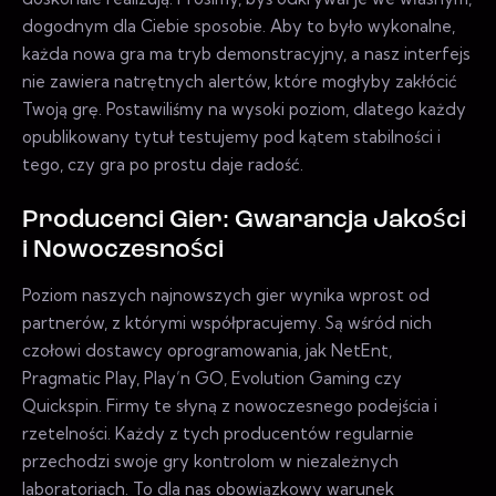
dogodnym dla Ciebie sposobie. Aby to było wykonalne,
każda nowa gra ma tryb demonstracyjny, a nasz interfejs
nie zawiera natrętnych alertów, które mogłyby zakłócić
Twoją grę. Postawiliśmy na wysoki poziom, dlatego każdy
opublikowany tytuł testujemy pod kątem stabilności i
tego, czy gra po prostu daje radość.
Producenci Gier: Gwarancja Jakości
i Nowoczesności
Poziom naszych najnowszych gier wynika wprost od
partnerów, z którymi współpracujemy. Są wśród nich
czołowi dostawcy oprogramowania, jak NetEnt,
Pragmatic Play, Play’n GO, Evolution Gaming czy
Quickspin. Firmy te słyną z nowoczesnego podejścia i
rzetelności. Każdy z tych producentów regularnie
przechodzi swoje gry kontrolom w niezależnych
laboratoriach. To dla nas obowiązkowy warunek