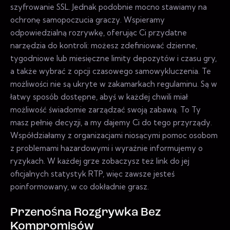
szyfrowanie SSL. Jednak podobnie mocno stawiamy na
ochronę samopoczucia graczy. Wspieramy
odpowiedzialną rozrywkę, oferując Ci przydatne
narzędzia do kontroli: możesz zdefiniować dzienne,
tygodniowe lub miesięczne limity depozytów i czasu gry,
a także wybrać z opcji czasowego samowykluczenia. Te
możliwości nie są ukryte w zakamarkach regulaminu. Są w
łatwy sposób dostępne, abyś w każdej chwili miał
możliwość świadomie zarządzać swoją zabawą. To Ty
masz pełnię decyzji, a my dajemy Ci do tego przyrządy.
Współdziałamy z organizacjami niosącymi pomoc osobom
z problemami hazardowymi i wyraźnie informujemy o
ryzykach. W każdej grze zobaczysz też link do jej
oficjalnych statystyk RTP, więc zawsze jesteś
poinformowany, w co dokładnie grasz.
Przenośna Rozgrywka Bez
Kompromisów