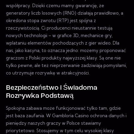
współpracy. Dzięki czemu mamy gwarancję, że
generatory liczb losowych (RNG) działają prawidłowo, a
określona stopa zwrotu (RTP) jest spójna z
rzeczywistością. Ci producenci nieustannie testują
nowych technologii – w grafice 3D, mechanice gry,
wplataniu elementów pochodzących z gier wideo. Dla
nas, jako kasyna, to oznacza jedno: możemy proponować
graczom z Polski produkty najwyższej klasy. Są one nie
tylko pewne, ale też nieprzerwanie zadziwiają pomysłami,
co utrzymuje rozrywkę w atrakcyjności.
Bezpieczeństwo i Świadoma
Rozrywka Podstawą
Spokojna zabawa może funkcjonować tylko tam, gdzie
jest baza zaufania. W Gambloria Casino ochrona danych i
pieniędzy naszych graczy w Polsce stawiamy
priorytetowo. Stosujemy w tym celu wysokiej klasy