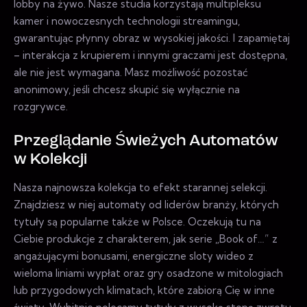
lobby na żywo. Nasze studia korzystają multipleksu
kamer i nowoczesnych technologii streamingu,
gwarantując płynny obraz w wysokiej jakości. I zapamiętaj
– interakcja z krupierem i innymi graczami jest dostępna,
ale nie jest wymagana. Masz możliwość pozostać
anonimowy, jeśli chcesz skupić się wyłącznie na
rozgrywce.
Przeglądanie Świeżych Automatów
w Kolekcji
Nasza najnowsza kolekcja to efekt starannej selekcji.
Znajdziesz w niej automaty od liderów branży, których
tytuły są popularne także w Polsce. Oczekują tu na
Ciebie produkcje z charakterem, jak serie „Book of…” z
angażującymi bonusami, energiczne sloty wideo z
wieloma liniami wypłat oraz gry osadzone w mitologiach
lub przygodowych klimatach, które zabiorą Cię w inne