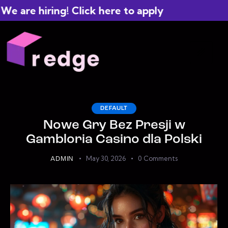
e hiring! Click here to apply
DEFAULT
Nowe Gry Bez Presji w
Gambloria Casino dla Polski
May 30, 2026
0
Comments
ADMIN