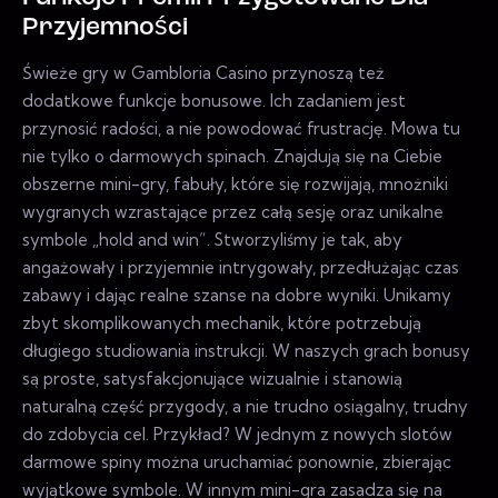
Przyjemności
Świeże gry w Gambloria Casino przynoszą też
dodatkowe funkcje bonusowe. Ich zadaniem jest
przynosić radości, a nie powodować frustrację. Mowa tu
nie tylko o darmowych spinach. Znajdują się na Ciebie
obszerne mini-gry, fabuły, które się rozwijają, mnożniki
wygranych wzrastające przez całą sesję oraz unikalne
symbole „hold and win”. Stworzyliśmy je tak, aby
angażowały i przyjemnie intrygowały, przedłużając czas
zabawy i dając realne szanse na dobre wyniki. Unikamy
zbyt skomplikowanych mechanik, które potrzebują
długiego studiowania instrukcji. W naszych grach bonusy
są proste, satysfakcjonujące wizualnie i stanowią
naturalną część przygody, a nie trudno osiągalny, trudny
do zdobycia cel. Przykład? W jednym z nowych slotów
darmowe spiny można uruchamiać ponownie, zbierając
wyjątkowe symbole. W innym mini-gra zasadza się na