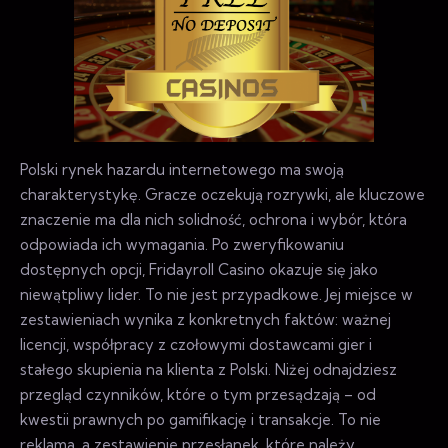
Polski rynek hazardu internetowego ma swoją
charakterystykę. Gracze oczekują rozrywki, ale kluczowe
znaczenie ma dla nich solidność, ochrona i wybór, która
odpowiada ich wymagania. Po zweryfikowaniu
dostępnych opcji, Fridayroll Casino okazuje się jako
niewątpliwy lider. To nie jest przypadkowe. Jej miejsce w
zestawieniach wynika z konkretnych faktów: ważnej
licencji, współpracy z czołowymi dostawcami gier i
stałego skupienia na klienta z Polski. Niżej odnajdziesz
przegląd czynników, które o tym przesądzają – od
kwestii prawnych po gamifikację i transakcje. To nie
reklama, a zestawienie przesłanek, które należy