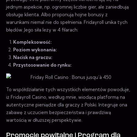
jednym aspekcie, np. ogromnej liczbie gier, ale zaniedbują
obsługę klienta. Albo proponują hojne bonusy z
warunkami niemal nie do spełnienia. Fridayroll unika tych
błędów. Jego siła leży w 4 filarach:
Kompleksowość:
Poziom wykonania:
Nacisk na graczu:
Przystosowanie do rynku:
To współdziałanie tych wszystkich elementów powoduje,
iż Fridayroll Casino, według mnie, wiodącą platformą na
autentyczne pieniądze dla graczy z Polski. Integruje ona
zabawę z uczuciem bezpieczeństwa i prawdziwą
wartością w dłuższej perspektywie.
Promocje powitalne i Program dla