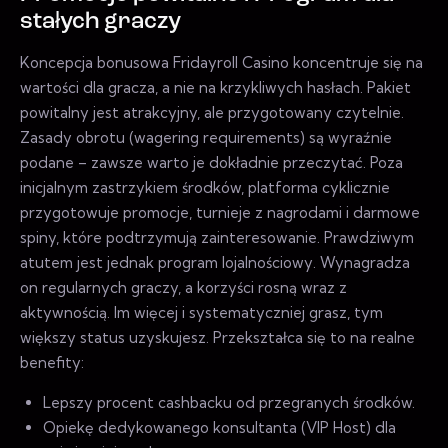
stałych graczy
Koncepcja bonusowa Fridayroll Casino koncentruje się na
wartości dla gracza, a nie na krzykliwych hasłach. Pakiet
powitalny jest atrakcyjny, ale przygotowany czytelnie.
Zasady obrotu (wagering requirements) są wyraźnie
podane – zawsze warto je dokładnie przeczytać. Poza
inicjalnym zastrzykiem środków, platforma cyklicznie
przygotowuje promocje, turnieje z nagrodami i darmowe
spiny, które podtrzymują zainteresowanie. Prawdziwym
atutem jest jednak program lojalnościowy. Wynagradza
on regularnych graczy, a korzyści rosną wraz z
aktywnością. Im więcej i systematyczniej grasz, tym
większy status uzyskujesz. Przekształca się to na realne
benefity:
Lepszy procent cashbacku od przegranych środków.
Opiekę dedykowanego konsultanta (VIP Host) dla