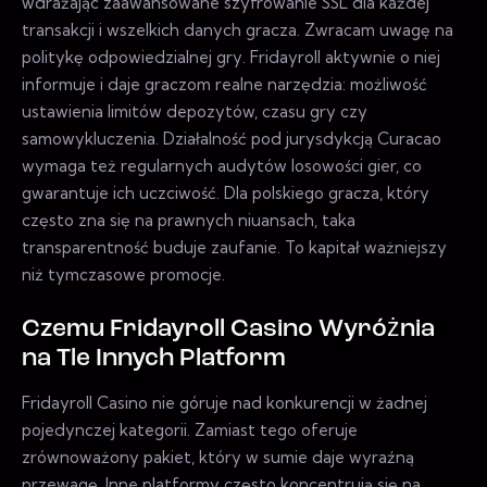
wdrażając zaawansowane szyfrowanie SSL dla każdej
transakcji i wszelkich danych gracza. Zwracam uwagę na
politykę odpowiedzialnej gry. Fridayroll aktywnie o niej
informuje i daje graczom realne narzędzia: możliwość
ustawienia limitów depozytów, czasu gry czy
samowykluczenia. Działalność pod jurysdykcją Curacao
wymaga też regularnych audytów losowości gier, co
gwarantuje ich uczciwość. Dla polskiego gracza, który
często zna się na prawnych niuansach, taka
transparentność buduje zaufanie. To kapitał ważniejszy
niż tymczasowe promocje.
Czemu Fridayroll Casino Wyróżnia
na Tle Innych Platform
Fridayroll Casino nie góruje nad konkurencji w żadnej
pojedynczej kategorii. Zamiast tego oferuje
zrównoważony pakiet, który w sumie daje wyraźną
przewagę. Inne platformy często koncentrują się na