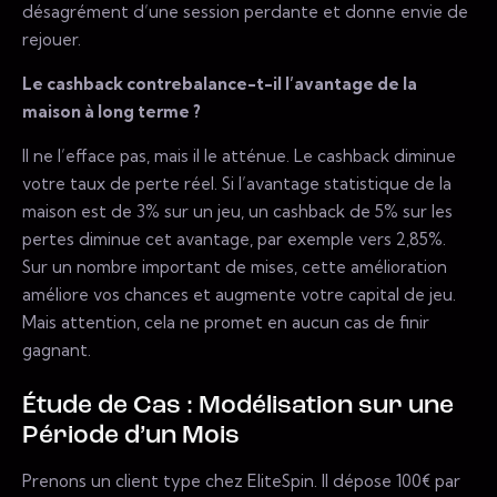
désagrément d’une session perdante et donne envie de
rejouer.
Le cashback contrebalance-t-il l’avantage de la
maison à long terme ?
Il ne l’efface pas, mais il le atténue. Le cashback diminue
votre taux de perte réel. Si l’avantage statistique de la
maison est de 3% sur un jeu, un cashback de 5% sur les
pertes diminue cet avantage, par exemple vers 2,85%.
Sur un nombre important de mises, cette amélioration
améliore vos chances et augmente votre capital de jeu.
Mais attention, cela ne promet en aucun cas de finir
gagnant.
Étude de Cas : Modélisation sur une
Période d’un Mois
Prenons un client type chez EliteSpin. Il dépose 100€ par