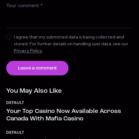
I agree that my submitted data is being collected and
stored. For further details on handling user data, see our
Privacy Policy
.
You May Also Like
DEFAULT
Your Top Casino Now Available Across
Canada With Mafia Casino
DEFAULT