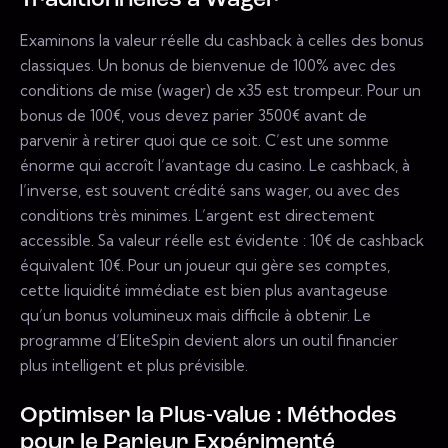
Traditionnelles à Wager
Examinons la valeur réelle du cashback à celles des bonus
classiques. Un bonus de bienvenue de 100% avec des
conditions de mise (wager) de x35 est trompeur. Pour un
bonus de 100€, vous devez parier 3500€ avant de
parvenir à retirer quoi que ce soit. C’est une somme
énorme qui accroît l’avantage du casino. Le cashback, à
l’inverse, est souvent crédité sans wager, ou avec des
conditions très minimes. L’argent est directement
accessible. Sa valeur réelle est évidente : 10€ de cashback
équivalent 10€. Pour un joueur qui gère ses comptes,
cette liquidité immédiate est bien plus avantageuse
qu’un bonus volumineux mais difficile à obtenir. Le
programme d’EliteSpin devient alors un outil financier
plus intelligent et plus prévisible.
Optimiser la Plus-value : Méthodes
pour le Parieur Expérimenté