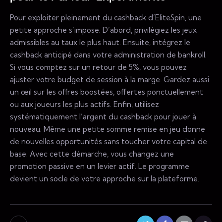
Pour exploiter pleinement du cashback d’EliteSpin, une
petite approche s’impose. D’abord, privilégiez les jeux
admissibles au taux le plus haut. Ensuite, intégrez le
cashback anticipé dans votre administration de bankroll.
Si vous comptez sur un retour de 5%, vous pouvez
ajuster votre budget de session à la marge. Gardez aussi
un œil sur les offres boostées, offertes ponctuellement
ou aux joueurs les plus actifs. Enfin, utilisez
systématiquement l’argent du cashback pour jouer à
nouveau. Même une petite somme remise en jeu donne
de nouvelles opportunités sans toucher votre capital de
base. Avec cette démarche, vous changez une
promotion passive en un levier actif. Le programme
devient un socle de votre approche sur la plateforme.