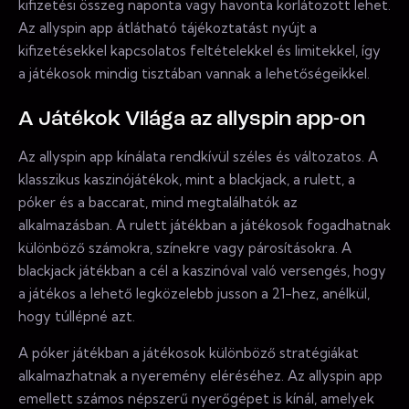
kifizetési összeg naponta vagy havonta korlátozott lehet.
Az allyspin app átlátható tájékoztatást nyújt a
kifizetésekkel kapcsolatos feltételekkel és limitekkel, így
a játékosok mindig tisztában vannak a lehetőségeikkel.
A Játékok Világa az allyspin app-on
Az allyspin app kínálata rendkívül széles és változatos. A
klasszikus kaszinójátékok, mint a blackjack, a rulett, a
póker és a baccarat, mind megtalálhatók az
alkalmazásban. A rulett játékban a játékosok fogadhatnak
különböző számokra, színekre vagy párosításokra. A
blackjack játékban a cél a kaszinóval való versengés, hogy
a játékos a lehető legközelebb jusson a 21-hez, anélkül,
hogy túllépné azt.
A póker játékban a játékosok különböző stratégiákat
alkalmazhatnak a nyeremény eléréséhez. Az allyspin app
emellett számos népszerű nyerőgépet is kínál, amelyek