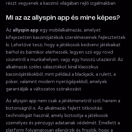
részt vegyenek a kaszinó világában rejlő izgalmakban.
Mi az az allyspin app és mire képes?
Az
allyspin app
egy mobilalkalmazás, amelyet
kifejezetten kaszinójátékok szerelmeseinek fejlesztettek
ki. Lehetővé teszi, hogy a játékosok kedvenc játékaikat
bárhol és bármikor elérhessék, legyen szó egy rövid
szünetről a munkahelyen, vagy egy hosszú utazásról. Az
alkalmazás széles választékot kínál klasszikus
kaszinójátékokból, mint például a blackjack, a rulett, a
póker, valamint modern nyerőgépekből, amelyek
garantálják a változatos szórakozást.
Az allyspin app nem csak a játékmenetről szól, hanem a
biztonságról is. Az alkalmazás fejlett titkosítási
technológiát használ, amely biztosítja a játékosok
személyes és pénzügyi adatainak védelmét. Emellett a
platform folyamatosan ellenőrzik és frissítik, hogy a