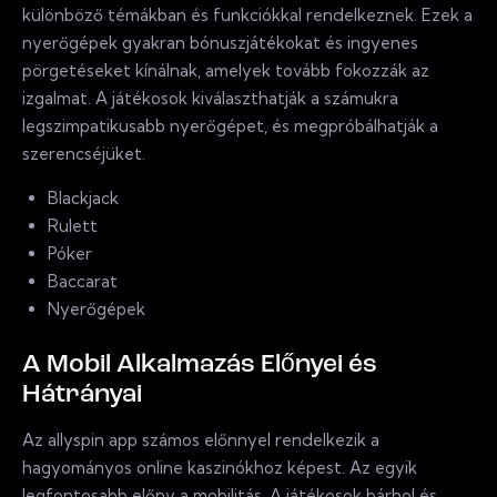
különböző témákban és funkciókkal rendelkeznek. Ezek a
nyerőgépek gyakran bónuszjátékokat és ingyenes
pörgetéseket kínálnak, amelyek tovább fokozzák az
izgalmat. A játékosok kiválaszthatják a számukra
legszimpatikusabb nyerőgépet, és megpróbálhatják a
szerencséjüket.
Blackjack
Rulett
Póker
Baccarat
Nyerőgépek
A Mobil Alkalmazás Előnyei és
Hátrányai
Az allyspin app számos előnnyel rendelkezik a
hagyományos online kaszinókhoz képest. Az egyik
legfontosabb előny a mobilitás. A játékosok bárhol és