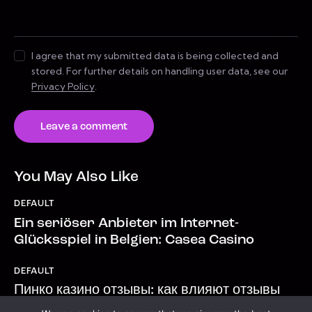
I agree that my submitted data is being collected and
stored. For further details on handling user data, see our
Privacy Policy
.
You May Also Like
DEFAULT
Ein seriöser Anbieter im Internet-
Glücksspiel in Belgien: Casea Casino
DEFAULT
Пинко казино отзывы: как влияют отзывы
на решения игроков