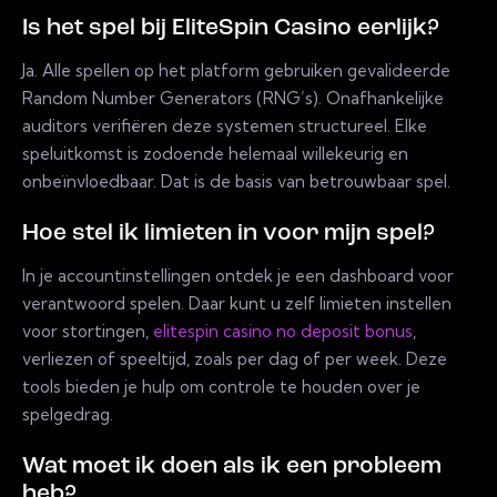
Is het spel bij EliteSpin Casino eerlijk?
Ja. Alle spellen op het platform gebruiken gevalideerde
Random Number Generators (RNG’s). Onafhankelijke
auditors verifiëren deze systemen structureel. Elke
speluitkomst is zodoende helemaal willekeurig en
onbeïnvloedbaar. Dat is de basis van betrouwbaar spel.
Hoe stel ik limieten in voor mijn spel?
In je accountinstellingen ontdek je een dashboard voor
verantwoord spelen. Daar kunt u zelf limieten instellen
voor stortingen,
elitespin casino no deposit bonus
,
verliezen of speeltijd, zoals per dag of per week. Deze
tools bieden je hulp om controle te houden over je
spelgedrag.
Wat moet ik doen als ik een probleem
heb?