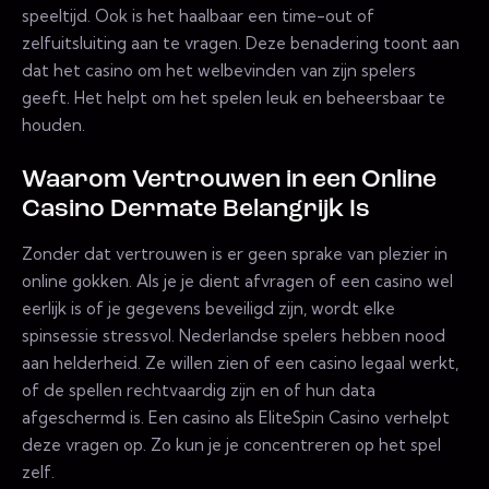
speeltijd. Ook is het haalbaar een time-out of
zelfuitsluiting aan te vragen. Deze benadering toont aan
dat het casino om het welbevinden van zijn spelers
geeft. Het helpt om het spelen leuk en beheersbaar te
houden.
Waarom Vertrouwen in een Online
Casino Dermate Belangrijk Is
Zonder dat vertrouwen is er geen sprake van plezier in
online gokken. Als je je dient afvragen of een casino wel
eerlijk is of je gegevens beveiligd zijn, wordt elke
spinsessie stressvol. Nederlandse spelers hebben nood
aan helderheid. Ze willen zien of een casino legaal werkt,
of de spellen rechtvaardig zijn en of hun data
afgeschermd is. Een casino als EliteSpin Casino verhelpt
deze vragen op. Zo kun je je concentreren op het spel
zelf.