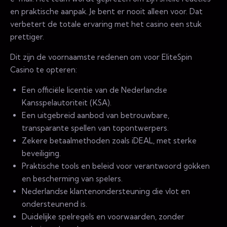
en praktische aanpak. Je bent er nooit alleen voor. Dat
verbetert de totale ervaring met het casino een stuk
prettiger.
Dit zijn de voornaamste redenen om voor EliteSpin
Casino te opteren:
Een officiële licentie van de Nederlandse
Kansspelautoriteit (KSA).
Een uitgebreid aanbod van betrouwbare,
transparante spellen van topontwerpers.
Zekere betaalmethoden zoals iDEAL, met sterke
beveiliging.
Praktische tools en beleid voor verantwoord gokken
en bescherming van spelers.
Nederlandse klantenondersteuning die vlot en
ondersteunend is.
Duidelijke spelregels en voorwaarden, zonder