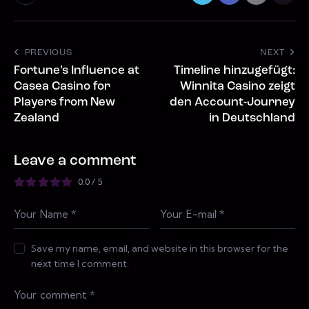
PREVIOUS
NEXT
Fortune’s Influence at
Timeline hinzugefügt:
Casea Casino for
Winnita Casino zeigt
Players from New
den Account-Journey
Zealand
in Deutschland
Leave a comment
0.0
/
5
Save my name, email, and website in this browser for the
next time I comment.