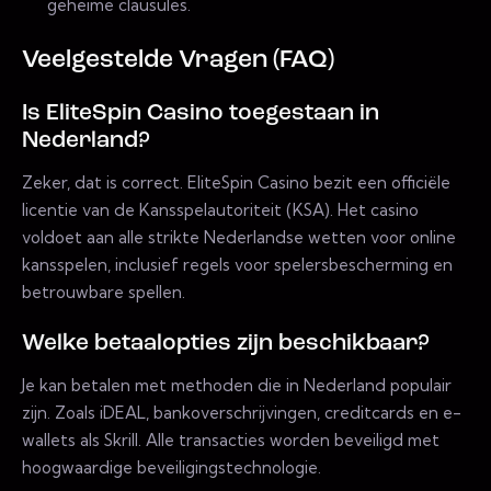
geheime clausules.
Veelgestelde Vragen (FAQ)
Is EliteSpin Casino toegestaan in
Nederland?
Zeker, dat is correct. EliteSpin Casino bezit een officiële
licentie van de Kansspelautoriteit (KSA). Het casino
voldoet aan alle strikte Nederlandse wetten voor online
kansspelen, inclusief regels voor spelersbescherming en
betrouwbare spellen.
Welke betaalopties zijn beschikbaar?
Je kan betalen met methoden die in Nederland populair
zijn. Zoals iDEAL, bankoverschrijvingen, creditcards en e-
wallets als Skrill. Alle transacties worden beveiligd met
hoogwaardige beveiligingstechnologie.