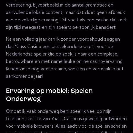
verbetering, bijvoorbeeld in de aantal promoties en
aanvullende lokale content, maar dat doet geen afbreuk
aan de volledige ervaring. Dit voelt als een casino dat met
zijn tijd meegaat en zijn spelers persoonlijk benadert.
Na een volledig jaar kan ik zonder voorbehoud zeggen
dat Yaass Casino een uitstekende keuze is voor de
Nederlandse speler die op zoek is naar een complete,
betrouwbare en met name leuke online casino-ervaring.
Ik heb zin in nog veel draaien, winsten en vermaak in het
aankomende jaar!
Ervaring op mobiel: Spelen
Onderweg
Omdat ik vaak onderweg ben, speel ik veel op mijn
telefoon. De site van Yaass Casino is geweldig ontworpen
voor mobiele browsers. Alles laadt vlot, de spellen schalen