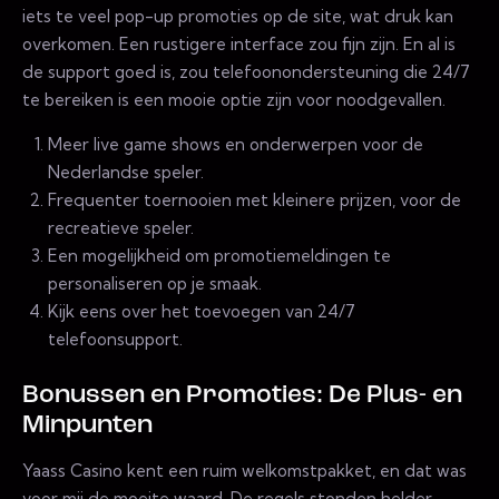
iets te veel pop-up promoties op de site, wat druk kan
overkomen. Een rustigere interface zou fijn zijn. En al is
de support goed is, zou telefoonondersteuning die 24/7
te bereiken is een mooie optie zijn voor noodgevallen.
Meer live game shows en onderwerpen voor de
Nederlandse speler.
Frequenter toernooien met kleinere prijzen, voor de
recreatieve speler.
Een mogelijkheid om promotiemeldingen te
personaliseren op je smaak.
Kijk eens over het toevoegen van 24/7
telefoonsupport.
Bonussen en Promoties: De Plus- en
Minpunten
Yaass Casino kent een ruim welkomstpakket, en dat was
voor mij de moeite waard. De regels stonden helder