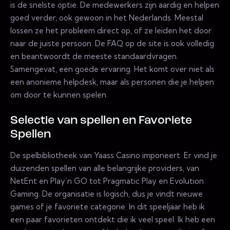
is de snelste optie. De medewerkers zijn aardig en helpen
goed verder, ook gewoon in het Nederlands. Meestal
lossen ze het probleem direct op, of ze leiden het door
naar de juiste persoon. De FAQ op de site is ook volledig
en beantwoordt de meeste standaardvragen.
Samengevat, een goede ervaring. Het komt over niet als
een anonieme helpdesk, maar als personen die je helpen
om door te kunnen spelen.
Selectie van spellen en Favoriete
Spellen
De spelbibliotheek van Yaass Casino imponeert. Er vind je
duizenden spellen van alle belangrijke providers, van
NetEnt en Play’n GO tot Pragmatic Play en Evolution
Gaming. De organisatie is logisch, dus je vindt nieuwe
games of je favoriete categorie. In dit speeljaar heb ik
een paar favorieten ontdekt die ik veel speel. Ik heb een