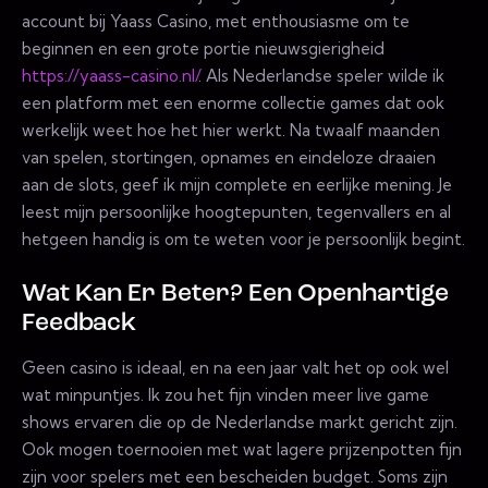
account bij Yaass Casino, met enthousiasme om te
beginnen en een grote portie nieuwsgierigheid
https://yaass-casino.nl/
. Als Nederlandse speler wilde ik
een platform met een enorme collectie games dat ook
werkelijk weet hoe het hier werkt. Na twaalf maanden
van spelen, stortingen, opnames en eindeloze draaien
aan de slots, geef ik mijn complete en eerlijke mening. Je
leest mijn persoonlijke hoogtepunten, tegenvallers en al
hetgeen handig is om te weten voor je persoonlijk begint.
Wat Kan Er Beter? Een Openhartige
Feedback
Geen casino is ideaal, en na een jaar valt het op ook wel
wat minpuntjes. Ik zou het fijn vinden meer live game
shows ervaren die op de Nederlandse markt gericht zijn.
Ook mogen toernooien met wat lagere prijzenpotten fijn
zijn voor spelers met een bescheiden budget. Soms zijn