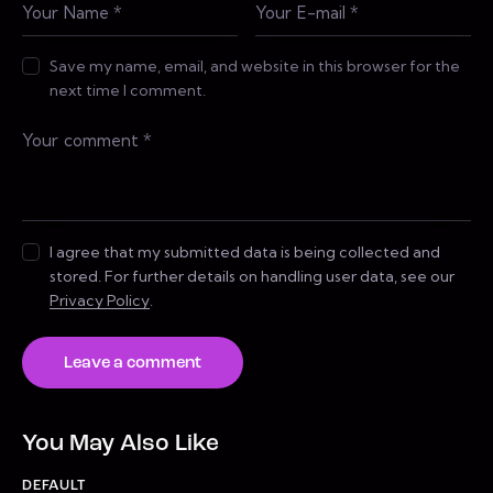
Save my name, email, and website in this browser for the
next time I comment.
I agree that my submitted data is being collected and
stored. For further details on handling user data, see our
Privacy Policy
.
You May Also Like
DEFAULT