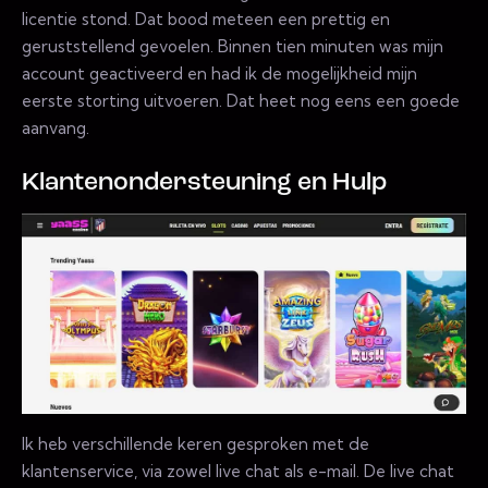
licentie stond. Dat bood meteen een prettig en
geruststellend gevoelen. Binnen tien minuten was mijn
account geactiveerd en had ik de mogelijkheid mijn
eerste storting uitvoeren. Dat heet nog eens een goede
aanvang.
Klantenondersteuning en Hulp
Ik heb verschillende keren gesproken met de
klantenservice, via zowel live chat als e-mail. De live chat