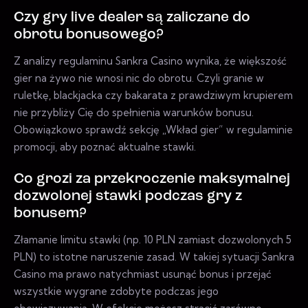
Czy gry live dealer są zaliczane do
obrotu bonusowego?
Z analizy regulaminu Sankra Casino wynika, że większość
gier na żywo nie wnosi nic do obrotu. Czyli granie w
ruletkę, blackjacka czy bakarata z prawdziwym krupierem
nie przybliży Cię do spełnienia warunków bonusu.
Obowiązkowo sprawdź sekcję „Wkład gier” w regulaminie
promocji, aby poznać aktualne stawki.
Co grozi za przekroczenie maksymalnej
dozwolonej stawki podczas gry z
bonusem?
Złamanie limitu stawki (np. 10 PLN zamiast dozwolonych 5
PLN) to istotne naruszenie zasad. W takiej sytuacji Sankra
Casino ma prawo natychmiast usunąć bonus i przejąć
wszystkie wygrane zdobyte podczas jego