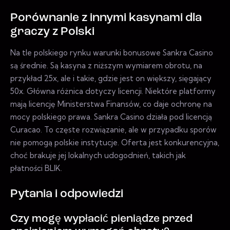
Porównanie z innymi kasynami dla
graczy z Polski
Na tle polskiego rynku warunki bonusowe Sankra Casino
są średnie. Są kasyna z niższym wymiarem obrotu, na
przykład 25x, ale i takie, gdzie jest on większy, sięgający
50x. Główna różnica dotyczy licencji. Niektóre platformy
mają licencję Ministerstwa Finansów, co daje ochronę na
mocy polskiego prawa. Sankra Casino działa pod licencją
Curacao. To częste rozwiązanie, ale w przypadku sporów
nie pomogą polskie instytucje. Oferta jest konkurencyjna,
choć brakuje jej lokalnych udogodnień, takich jak
płatności BLIK.
Pytania i odpowiedzi
Czy mogę wypłacić pieniądze przed