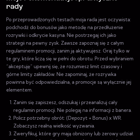
rady
Po przeprowadzonych testach moja rada jest oczywista:
podchodź do bonusów jako metodę na przedłużenie
rozrywki i odkrycie kasyna. Nie postrzegaj ich jako
strategii na pewny zysk. Zawsze zapoznaj się z całym
regulaminem promocji, zanim ją aktywujesz. Graj tylko w
te gry, które liczą się w pełni do obrotu. Przed wybraniem
“akceptuję” upewnij się, że rozumiesz limit czasowy i
górne limity zakładów. Nie zapominaj, że rozrywka
powinna być odpowiedzialna, a promocje są wyłącznie jej
elementem.
Zanim się zapiszesz, odszukaj i przeanalizuj cały
regulamin promocji. Nie polegaj na informacji z banera.
Policz potrzebny obrót: (Depozyt + Bonus) x WR.
Zobaczysz realną wielkość wyzwania.
Zweryfikuj, które gry mają obniżony lub zerowy udział.