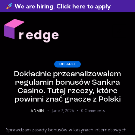
We are hiring! Click here to apply
DEFAULT
Dokładnie przeanalizowałem
regulamin bonusów Sankra
Casino. Tutaj rzeczy, które
powinni znać gracze z Polski
June 7, 2026
0
Comments
ADMIN
Sprawdzam zasady bonusów w kasynach internetowych