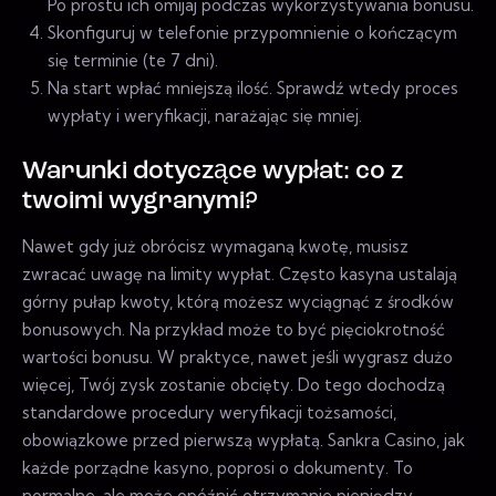
Po prostu ich omijaj podczas wykorzystywania bonusu.
Skonfiguruj w telefonie przypomnienie o kończącym
się terminie (te 7 dni).
Na start wpłać mniejszą ilość. Sprawdź wtedy proces
wypłaty i weryfikacji, narażając się mniej.
Warunki dotyczące wypłat: co z
twoimi wygranymi?
Nawet gdy już obrócisz wymaganą kwotę, musisz
zwracać uwagę na limity wypłat. Często kasyna ustalają
górny pułap kwoty, którą możesz wyciągnąć z środków
bonusowych. Na przykład może to być pięciokrotność
wartości bonusu. W praktyce, nawet jeśli wygrasz dużo
więcej, Twój zysk zostanie obcięty. Do tego dochodzą
standardowe procedury weryfikacji tożsamości,
obowiązkowe przed pierwszą wypłatą. Sankra Casino, jak
każde porządne kasyno, poprosi o dokumenty. To
normalne, ale może opóźnić otrzymanie pieniędzy.