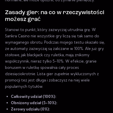
Zasady gier: na co w rzeczywistości
możesz grać
Stanowi to punkt, który zazwyczaj utrudnia grę. W
Sankra Casino nie wszystkie gry liczą się tak samo do
wymaganego obrotu. Podczas mojego testu okazało się,
że automaty zazwyczaj są zaliczane w 100%. Ale już gry
stołowe, jak blackjack czy ruletka, mają znikomy
współczynnik, nieraz tylko 5-10%. W efekcie, granie
bonusem w ruletkę spowalnia cały proces
dziesięciokrotnie. Lista gier zupełnie wykluczonych z
promocji też jest długa i zobaczysz na niej wiele
popularnych tytułów.
Całkowity udział (100%):
Obniżony udział (5-10%):
Zerowy udziału (0%):