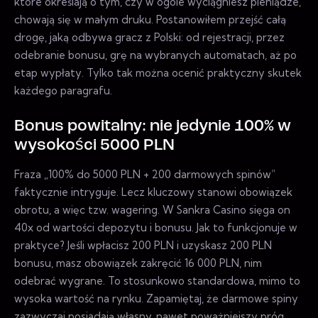
które określają o tym, czy w ogóle wyciągniesz pieniądze,
chowają się w małym druku. Postanowiłem przejść całą
drogę, jaką odbywa gracz z Polski: od rejestracji, przez
odebranie bonusu, grę na wybranych automatach, aż po
etap wypłaty. Tylko tak można ocenić praktyczny skutek
każdego paragrafu.
Bonus powitalny: nie jedynie 100% w
wysokości 5000 PLN
Fraza „100% do 5000 PLN + 200 darmowych spinów”
faktycznie intryguje. Lecz kluczowy stanowi obowiązek
obrotu, a więc tzw. wagering. W Sankra Casino sięga on
40x od wartości depozytu i bonusu. Jak to funkcjonuje w
praktyce? Jeśli wpłacisz 200 PLN i uzyskasz 200 PLN
bonusu, masz obowiązek zakręcić 16 000 PLN, nim
odebrać wygrane. To stosunkowo standardowa, mimo to
wysoka wartość na rynku. Zapamiętaj, że darmowe spiny
zazwyczaj posiadają własny, nawet poważniejszy próg