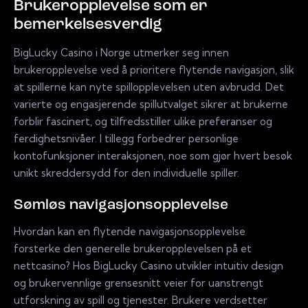
Brukeropplevelse som er
bemerkelsesverdig
BigLucky Casino i Norge utmerker seg innen
brukeropplevelse ved å prioritere flytende navigasjon, slik
at spillerne kan nyte spillopplevelsen uten avbrudd. Det
varierte og engasjerende spillutvalget sikrer at brukerne
forblir fascinert, og tilfredsstiller ulike preferanser og
ferdighetsnivåer. I tillegg forbedrer personlige
kontofunksjoner interaksjonen, noe som gjør hvert besøk
unikt skreddersydd for den individuelle spiller.
Sømløs navigasjonsopplevelse
Hvordan kan en flytende navigasjonsopplevelse
forsterke den generelle brukeropplevelsen på et
nettcasino? Hos BigLucky Casino utvikler intuitiv design
og brukervennlige grensesnitt veier for uanstrengt
utforskning av spill og tjenester. Brukere verdsetter