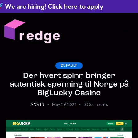
are hiring! Click here to apply
DEFAULT
Der hvert spinn bringer
autentisk spenning til Norge på
BigLucky Casino
May 29, 2026
0
Comments
ADMIN