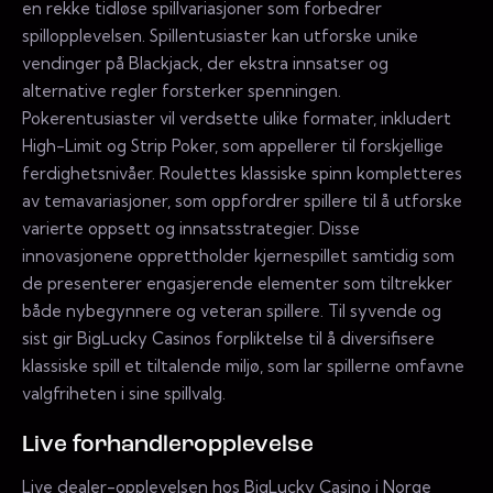
en rekke tidløse spillvariasjoner som forbedrer
spillopplevelsen. Spillentusiaster kan utforske unike
vendinger på Blackjack, der ekstra innsatser og
alternative regler forsterker spenningen.
Pokerentusiaster vil verdsette ulike formater, inkludert
High-Limit og Strip Poker, som appellerer til forskjellige
ferdighetsnivåer. Roulettes klassiske spinn kompletteres
av temavariasjoner, som oppfordrer spillere til å utforske
varierte oppsett og innsatsstrategier. Disse
innovasjonene opprettholder kjernespillet samtidig som
de presenterer engasjerende elementer som tiltrekker
både nybegynnere og veteran spillere. Til syvende og
sist gir BigLucky Casinos forpliktelse til å diversifisere
klassiske spill et tiltalende miljø, som lar spillerne omfavne
valgfriheten i sine spillvalg.
Live forhandleropplevelse
Live dealer-opplevelsen hos BigLucky Casino i Norge