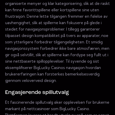
organiserte menyer og klar kategorisering, slik at de raskt
kan finne favorittspillene eller kortspillene sine uten
frustrasjon. Denne lette tilgangen fremmer en følelse av
uavhengighet, slik at spillerne kan fokusere på glede i
stedet for navigasjonsproblemer. I tillegg garanterer
tilpasset design kompatibilitet på tvers av apparater, noe
som ytterligere forbedrer tilgjengeligheten. Et smidig
navigasjonssystem forbedrer ikke bare atmosfæren, men
gir også selvtillit, slik at spillerne kan fordype seg fullt ut i
sine nettbaserte spillopplevelser. Til syvende og sist
eksemplifiserer BigLucky Casinos navigasjon hvordan
brukererfaringen kan forsterkes bemerkelsesverdig
gjennom veloverveid design.
Engasjerende spillutvalg
Et fascinerende spillutvalg øker opplevelsen for brukerne
markant på nettcasinoer som BigLucky Casino.