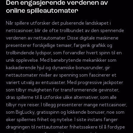
Den engasjerende verdenen av
online spilleautomater
Når spillere utforsker det pulserende landskapet i
nettcasinoer, blir de ofte trollbundet av den spennende
verdenen av nettautomater. Disse digitale maskinene
presenterer forskjellige temaer, fargerik grafikk og
trollbindende lydspor, som forvandler hvert spinn til en
unik opplevelse. Med banebrytende mekanikker som
kaskaderende hjul og dynamiske bonusrunder, gir
nettautomater nivåer av spenning som fascinerer et
variert utvalg av entusiaster. Med progressive jackpoter
som tilbyr muligheten for transformerende gevinster,
dras spillerne til å utforske ulike alternativer, som alle
tilbyr nye reiser. I tillegg presenterer mange nettcasinoer,
som BigLucky, gratisspinn og lokkende bonuser, noe som
øker spillernes frihet og nytelse. I siste instans fanger
dragningen til nettautomater frihetssøkere til å fordype