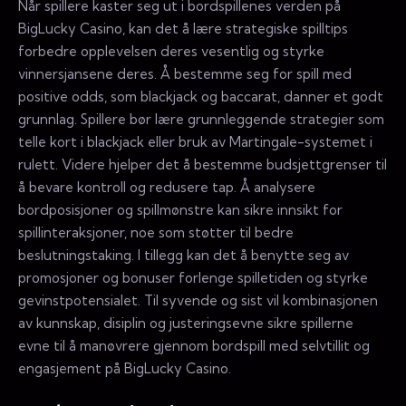
Når spillere kaster seg ut i bordspillenes verden på
BigLucky Casino, kan det å lære strategiske spilltips
forbedre opplevelsen deres vesentlig og styrke
vinnersjansene deres. Å bestemme seg for spill med
positive odds, som blackjack og baccarat, danner et godt
grunnlag. Spillere bør lære grunnleggende strategier som
telle kort i blackjack eller bruk av Martingale-systemet i
rulett. Videre hjelper det å bestemme budsjettgrenser til
å bevare kontroll og redusere tap. Å analysere
bordposisjoner og spillmønstre kan sikre innsikt for
spillinteraksjoner, noe som støtter til bedre
beslutningstaking. I tillegg kan det å benytte seg av
promosjoner og bonuser forlenge spilletiden og styrke
gevinstpotensialet. Til syvende og sist vil kombinasjonen
av kunnskap, disiplin og justeringsevne sikre spillerne
evne til å manøvrere gjennom bordspill med selvtillit og
engasjement på BigLucky Casino.