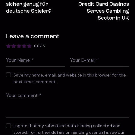
sicher genug für
Credit Card Casinos
deutsche Spieler?
Serves Gambling
Sector in UK
Leave a comment
0.0
/
5
Save my name, email, and website in this browser for the
next time I comment.
I agree that my submitted data is being collected and
stored. For further details on handling user data, see our