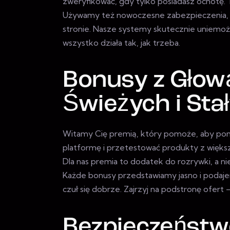
zweryfikować, gdy tylko posiadasz ochotę.
Używamy też nowoczesne zabezpieczenia, któ
stronie. Nasze systemy skutecznie uniemożl
wszystko działa tak, jak trzeba.
Bonusy z Głow
Świeżych i Sta
Witamy Cię premią, który pomoże, aby pomó
platformę i przetestować produkty z większ
Dla nas premia to dodatek do rozrywki, a ni
Każde bonusy przedstawiamy jasno i podaje
czuł się dobrze. Zajrzyj na podstronę ofert 
Bezpieczeństwo