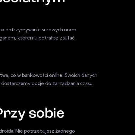
y ona dotrzymywanie surowych norm
ganem, któremu potrafisz zaufać.
wa, co w bankowości online. Swoich danych
 dostarczamy opcje do zarządzania czasu
Przy sobie
droida. Nie potrzebujesz żadnego