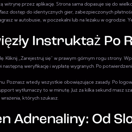
ą witrynę przez aplikację. Strona sama dopasuje się do wielko
Masz dostęp do identycznych gier, zabezpieczonych płatnośc
grasz w autobusie, w poczekalni lub na leżaku w ogrodzie. 
ięzły Instruktaż Po R
ę. Kliknij „Zarejestruj się” w prawym górnym rogu strony. Wp
 następną weryfikację i wypłatę wygranych. Po potwierdzeniu
nu. Poznasz wtedy wszystkie obowiązujące zasady. Po logowa
z support wytłumaczy to w minutę. Już za kilka sekund masz sz
i wrażenia, których szukasz.
en Adrenaliny: Od Slo