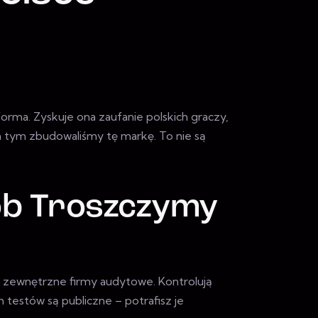
forma. Zyskuje ona zaufanie polskich graczy,
a tym zbudowaliśmy tę markę. To nie są
sób Troszczymy
ą zewnętrzne firmy audytowe. Kontrolują
testów są publiczne – potrafisz je