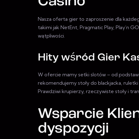
Casino
Nasza oferta gier to zaproszenie dla każd
takimi jak NetEnt, Pragmatic Play, Play’n G
wątpliwości.
Hity wśród Gier K
W ofercie mamy setki slotów – od podstaw
rekomendujemy stoły do blackjacka, ruletki w
Prawdziwi krupierzy, rzeczywiste stoły i tr
Wsparcie Klien
dyspozycji