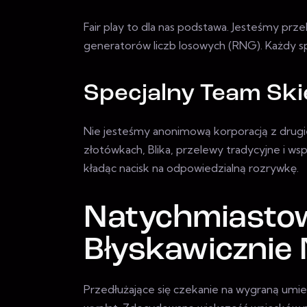
Fair play to dla nas podstawa. Jesteśmy prze
generatorów liczb losowych (RNG). Każdy sp
Specjalny Team Ski
Nie jesteśmy anonimową korporacją z drugi
złotówkach, Blika, przelewy tradycyjne i ws
kładąc nacisk na odpowiedzialną rozrywkę.
Natychmiastow
Błyskawicznie
Przedłużające się czekanie na wygraną umi