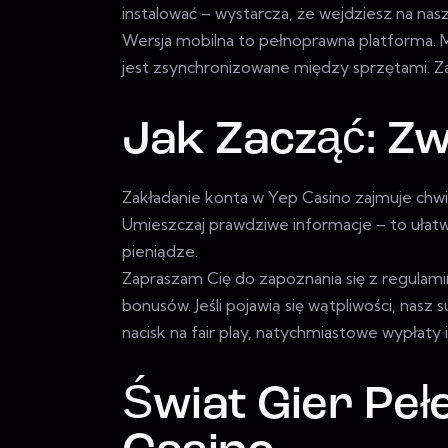
instalować – wystarcza, że wejdziesz na nasz
Wersja mobilna to pełnoprawna platforma. 
jest zsynchronizowane między sprzętami. Za
Jak Zacząć: Zw
Zakładanie konta w Yep Casino zajmuje chwil
Umieszczaj prawdziwe informacje – to ułatwi
pieniądze.
Zapraszam Cię do zapoznania się z regulami
bonusów. Jeśli pojawią się wątpliwości, nas
nacisk na fair play, natychmiastowe wypłaty 
Świat Gier Peł