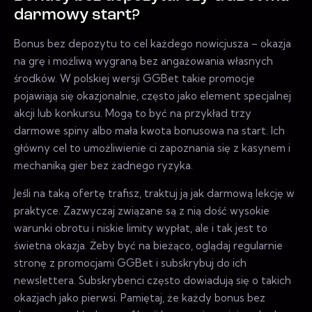
darmowy start?
Bonus bez depozytu to cel każdego nowicjusza – okazja
na grę i możliwą wygraną bez angażowania własnych
środków. W polskiej wersji GGBet takie promocje
pojawiają się okazjonalnie, często jako element specjalnej
akcji lub konkursu. Mogą to być na przykład trzy
darmowe spiny albo mała kwota bonusowa na start. Ich
główny cel to umożliwienie ci zapoznania się z kasynem i
mechaniką gier bez żadnego ryzyka.
Jeśli na taką ofertę trafisz, traktuj ją jak darmową lekcję w
praktyce. Zazwyczaj związane są z nią dość wysokie
warunki obrotu i niskie limity wypłat, ale i tak jest to
świetna okazja. Żeby być na bieżąco, oglądaj regularnie
stronę z promocjami GGBet i subskrybuj do ich
newslettera. Subskrybenci często dowiadują się o takich
okazjach jako pierwsi. Pamiętaj, że każdy bonus bez