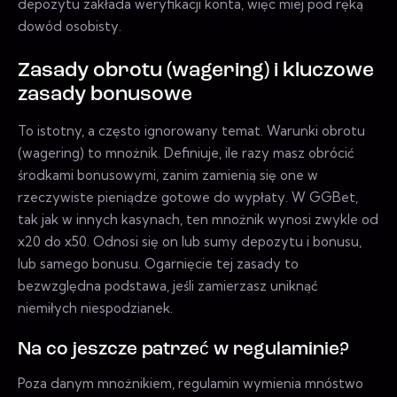
depozytu zakłada weryfikacji konta, więc miej pod ręką
dowód osobisty.
Zasady obrotu (wagering) i kluczowe
zasady bonusowe
To istotny, a często ignorowany temat. Warunki obrotu
(wagering) to mnożnik. Definiuje, ile razy masz obrócić
środkami bonusowymi, zanim zamienią się one w
rzeczywiste pieniądze gotowe do wypłaty. W GGBet,
tak jak w innych kasynach, ten mnożnik wynosi zwykle od
x20 do x50. Odnosi się on lub sumy depozytu i bonusu,
lub samego bonusu. Ogarnięcie tej zasady to
bezwzględna podstawa, jeśli zamierzasz uniknąć
niemiłych niespodzianek.
Na co jeszcze patrzeć w regulaminie?
Poza danym mnożnikiem, regulamin wymienia mnóstwo