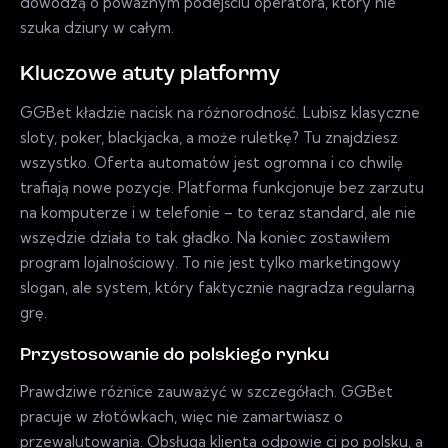
dowodzą o poważnym podejściu operatora, który nie
szuka dziury w całym.
Kluczowe atuty platformy
GGBet kładzie nacisk na różnorodność. Lubisz klasyczne
sloty, poker, blackjacka, a może ruletkę? Tu znajdziesz
wszystko. Oferta automatów jest ogromna i co chwilę
trafiają nowe pozycje. Platforma funkcjonuje bez zarzutu
na komputerze i w telefonie – to teraz standard, ale nie
wszędzie działa to tak gładko. Na koniec zostawiłem
program lojalnościowy. To nie jest tylko marketingowy
slogan, ale system, który faktycznie nagradza regularną
grę.
Przystosowanie do polskiego rynku
Prawdziwe różnice zauważyć w szczegółach. GGBet
pracuje w złotówkach, więc nie zamartwiasz o
przewalutowania. Obsługa klienta odpowie ci po polsku, a