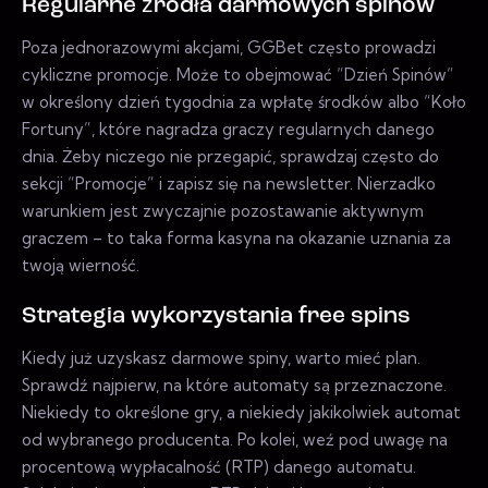
Regularne źródła darmowych spinów
Poza jednorazowymi akcjami, GGBet często prowadzi
cykliczne promocje. Może to obejmować “Dzień Spinów”
w określony dzień tygodnia za wpłatę środków albo “Koło
Fortuny”, które nagradza graczy regularnych danego
dnia. Żeby niczego nie przegapić, sprawdzaj często do
sekcji “Promocje” i zapisz się na newsletter. Nierzadko
warunkiem jest zwyczajnie pozostawanie aktywnym
graczem – to taka forma kasyna na okazanie uznania za
twoją wierność.
Strategia wykorzystania free spins
Kiedy już uzyskasz darmowe spiny, warto mieć plan.
Sprawdź najpierw, na które automaty są przeznaczone.
Niekiedy to określone gry, a niekiedy jakikolwiek automat
od wybranego producenta. Po kolei, weź pod uwagę na
procentową wypłacalność (RTP) danego automatu.