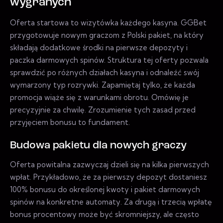
wygranych
Oferta startowa to wizytówka każdego kasyna. GGBet
przygotowuje nowym graczom z Polski pakiet, na który
składają dodatkowe środki na pierwsze depozyty i
paczka darmowych spinów. Struktura tej oferty pozwala
sprawdzić po różnych działach kasyna i odnaleźć swój
wymarzony typ rozrywki. Zapamiętaj tylko, że każda
promocja wiąże się z warunkami obrotu. Omówię je
precyzyjnie za chwilę. Zrozumienie tych zasad przed
przyjęciem bonusu to fundament.
Budowa pakietu dla nowych graczy
Oferta powitalna zazwyczaj dzieli się na kilka pierwszych
wpłat. Przykładowo, że za pierwszy depozyt dostaniesz
100% bonusu do określonej kwoty i pakiet darmowych
spinów na konkretne automaty. Za drugą i trzecią wpłatę
bonus procentowy może być skromniejszy, ale często