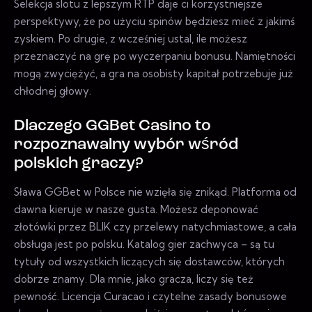
Selekcja slotu z lepszym RTP daje ci korzystniejsze
perspektywy, że po użyciu spinów będziesz mieć z jakimś
zyskiem. Po drugie, z wcześniej ustal, ile możesz
przeznaczyć na grę po wyczerpaniu bonusu. Namiętności
mogą zwyciężyć, a gra na osobisty kapitał potrzebuje już
chłodnej głowy.
Dlaczego GGBet Casino to
rozpoznawalny wybór wśród
polskich graczy?
Sława GGBet w Polsce nie wzięła się znikąd. Platforma od
dawna kieruje w nasze gusta. Możesz deponować
złotówki przez BLIK czy przelewy natychmiastowe, a cała
obsługa jest po polsku. Katalog gier zachwyca – są tu
tytuły od wszystkich liczących się dostawców, których
dobrze znamy. Dla mnie, jako gracza, liczy się też
pewność. Licencja Curacao i czytelne zasady bonusowe