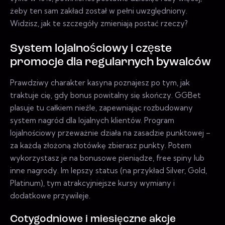
żeby ten sam zakład został w pełni uwzględniony.
Widzisz, jak te szczegóły zmieniają postać rzeczy?
System lojalnościowy i częste
promocje dla regularnych bywalców
Prawdziwy charakter kasyna poznajesz po tym, jak
traktuje cię, gdy bonus powitalny się skończy. GGBet
plasuje tu całkiem nieźle, zapewniając rozbudowany
system nagród dla lojalnych klientów. Program
lojalnościowy przeważnie działa na zasadzie punktowej –
za każdą złożoną złotówkę zbierasz punkty. Potem
wykorzystasz je na bonusowe pieniądze, free spiny lub
inne nagrody. Im lepszy status (na przykład Silver, Gold,
Platinum), tym atrakcyjniejsze kursy wymiany i
dodatkowe przywileje.
Cotygodniowe i miesięczne akcje