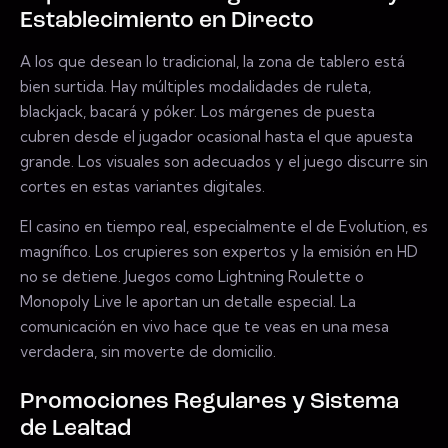
Establecimiento en Directo
A los que desean lo tradicional, la zona de tablero está
bien surtida. Hay múltiples modalidades de ruleta,
blackjack, bacará y póker. Los márgenes de puesta
cubren desde el jugador ocasional hasta el que apuesta
grande. Los visuales son adecuados y el juego discurre sin
cortes en estas variantes digitales.
El casino en tiempo real, especialmente el de Evolution, es
magnífico. Los crupieres son expertos y la emisión en HD
no se detiene. Juegos como Lightning Roulette o
Monopoly Live le aportan un detalle especial. La
comunicación en vivo hace que te veas en una mesa
verdadera, sin moverte de domicilio.
Promociones Regulares y Sistema
de Lealtad