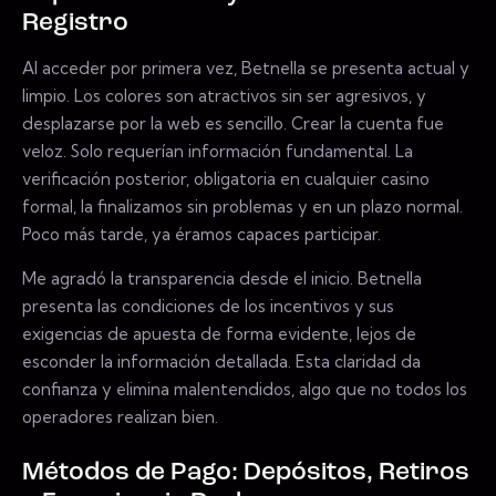
Registro
Al acceder por primera vez, Betnella se presenta actual y
limpio. Los colores son atractivos sin ser agresivos, y
desplazarse por la web es sencillo. Crear la cuenta fue
veloz. Solo requerían información fundamental. La
verificación posterior, obligatoria en cualquier casino
formal, la finalizamos sin problemas y en un plazo normal.
Poco más tarde, ya éramos capaces participar.
Me agradó la transparencia desde el inicio. Betnella
presenta las condiciones de los incentivos y sus
exigencias de apuesta de forma evidente, lejos de
esconder la información detallada. Esta claridad da
confianza y elimina malentendidos, algo que no todos los
operadores realizan bien.
Métodos de Pago: Depósitos, Retiros