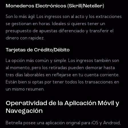
Monederos Electrónicos (Skrill/Neteller)
Son lo más ágil. Los ingresos son al acto y los extracciones
se gestionan en horas. Ideales si quieres tener un
presupuesto de apuestas diferenciado y transferir el
dinero con rapidez.
Tarjetas de Crédito/Débito
La opción más común y simple. Los ingresos también son
al momento, pero los retiradas pueden demorar hasta
tres días laborables en reflejarse en tu cuenta corriente.
Están bien si optas por tener todos los transacciones en
un mismo resumen.
Operatividad de la Aplicación Móvil y
Navegación
Betnella posee una aplicación original para iOS y Android,