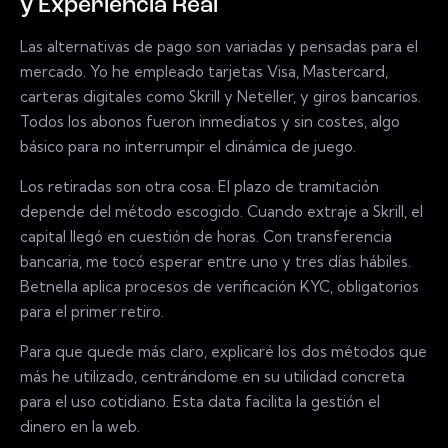
y Experiencia Real
Las alternativas de pago son variadas y pensadas para el
mercado. Yo he empleado tarjetas Visa, Mastercard,
carteras digitales como Skrill y Neteller, y giros bancarios.
Todos los abonos fueron inmediatos y sin costes, algo
básico para no interrumpir el dinámica de juego.
Los retiradas son otra cosa. El plazo de tramitación
depende del método escogido. Cuando extraje a Skrill, el
capital llegó en cuestión de horas. Con transferencia
bancaria, me tocó esperar entre uno y tres días hábiles.
Betnella aplica procesos de verificación KYC, obligatorios
para el primer retiro.
Para que quede más claro, explicaré los dos métodos que
más he utilizado, centrándome en su utilidad concreta
para el uso cotidiano. Esta data facilita la gestión el
dinero en la web.