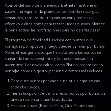
Aparte del bono de bienvenida, Betnella mantiene un
calendario vigente de promociones. Brindan recargas
semanales, torneos de tragaperras con premios en
efectivo y giros gratis para testar juegos nuevos. Merece
la pena activar las notificaciones para no dejarlas pasar.
El programa de fidelidad funciona con puntos que
consigues por apostar y luego puedes cambiar por bonos.
No es el más generoso que he visto, pero los puntos se
suman de forma constante y las recompensas son
auténticas. Los niveles altos, como Platino, proporcionan
ventajas como un gestor personal o retiros más veloces.
Consigues puntos por cada euro que juegas en casi
todos los juegos.
Tienes la opción de cambiar esos puntos por bonos de
dinero real en una tienda dedicada.
Escalas de nivel (Bronce, Plata, Oro, Platino) para