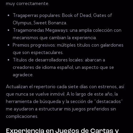
muy correctamente.
Tragaperras populares: Book of Dead, Gates of
Olympus, Sweet Bonanza.
Tragamonedas Megaways: una amplia colección con
mecanismos que cambian la experiencia.
Premios progresivos: múltiples títulos con galardones
que son espectaculares.
Títulos de desarrolladores locales: abarcan a
creadores de idioma español, un aspecto que se
agradece.
Actualizan el repertorio cada siete días con estrenos, así
que nunca se vuelve inmóvil. A lo largo de este año, la
herramienta de búsqueda y la sección de “destacados”
me ayudaron a estructurar mis juegos preferidos sin
complicaciones.
Experiencia en Juegos de Cartas y