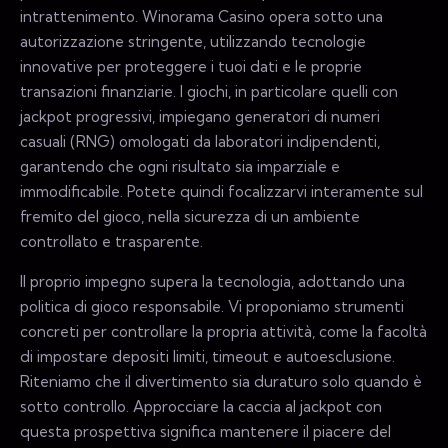
intrattenimento. Winorama Casino opera sotto una
autorizzazione stringente, utilizzando tecnologie
innovative per proteggere i tuoi dati e le proprie
transazioni finanziarie. I giochi, in particolare quelli con
jackpot progressivi, impiegano generatori di numeri
casuali (RNG) omologati da laboratori indipendenti,
garantendo che ogni risultato sia imparziale e
immodificabile. Potete quindi focalizzarvi interamente sul
fremito del gioco, nella sicurezza di un ambiente
controllato e trasparente.
Il proprio impegno supera la tecnologia, adottando una
politica di gioco responsabile. Vi proponiamo strumenti
concreti per controllare la propria attività, come la facoltà
di impostare depositi limiti, timeout e autoesclusione.
Riteniamo che il divertimento sia duraturo solo quando è
sotto controllo. Approcciare la caccia al jackpot con
questa prospettiva significa mantenere il piacere del