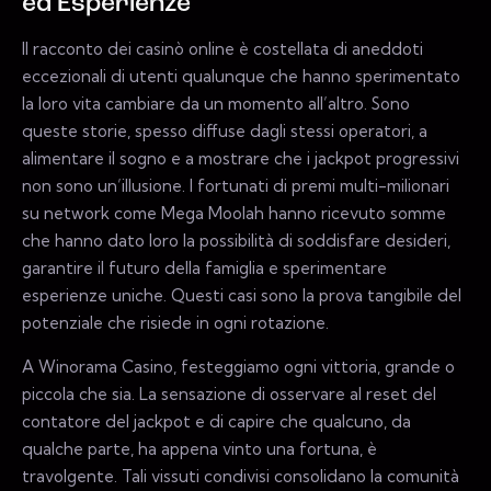
ed Esperienze
Il racconto dei casinò online è costellata di aneddoti
eccezionali di utenti qualunque che hanno sperimentato
la loro vita cambiare da un momento all’altro. Sono
queste storie, spesso diffuse dagli stessi operatori, a
alimentare il sogno e a mostrare che i jackpot progressivi
non sono un’illusione. I fortunati di premi multi-milionari
su network come Mega Moolah hanno ricevuto somme
che hanno dato loro la possibilità di soddisfare desideri,
garantire il futuro della famiglia e sperimentare
esperienze uniche. Questi casi sono la prova tangibile del
potenziale che risiede in ogni rotazione.
A Winorama Casino, festeggiamo ogni vittoria, grande o
piccola che sia. La sensazione di osservare al reset del
contatore del jackpot e di capire che qualcuno, da
qualche parte, ha appena vinto una fortuna, è
travolgente. Tali vissuti condivisi consolidano la comunità