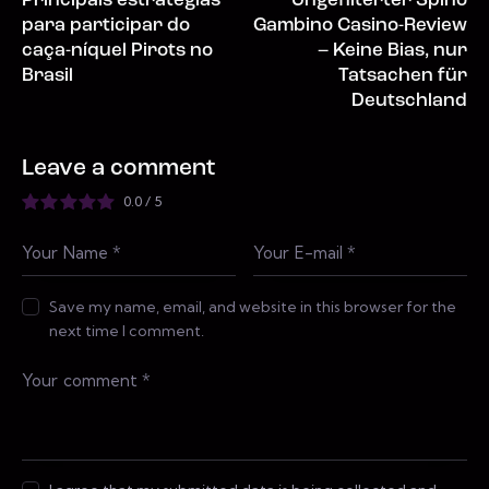
Principais estratégias
Ungefilterter Spino
para participar do
Gambino Casino-Review
caça-níquel Pirots no
– Keine Bias, nur
Brasil
Tatsachen für
Deutschland
Leave a comment
0.0
/
5
Save my name, email, and website in this browser for the
next time I comment.