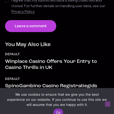
I agree that my submitted data is being collected and
stored. For further details on handling user data, see our
Privacy Policy
.
You May Also Like
DEFAULT
Winplace Casino Offers Your Entry to
Casino Thrills in UK
DEFAULT
SpinoGambino Casino Registratiegids
Stap-voor-Stap Instructies voor België
We use cookies to ensure that we give you the best
experience on our website. If you continue to use this site we
will assume that you are happy with it.
Copyright © 2026. All rights reserved.
Ok