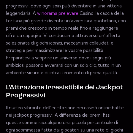
progressivi, dove ogni spin può diventare in una vittoria
leggendaria. A
winorama prelevare
Casino, la caccia della
fortuna più grande diventa un’avventura quotidiana, con
premi che crescono in tempo reale fino a raggiungere
cifre da capogiro. Vi conduciamo attraverso un’offerta
selezionata di giochi iconici, meccanismi collaudati e
strategie per massimizzare le vostre possibilità.
Preparatevi a scoprire un universo dove i sogni più
ambiziosi possono avverarsi con un solo clic, tutto in un
ambiente sicuro e di intrattenimento di prima qualità.
L’Attrazione Irresistibile dei Jackpot
Progressivi
Il nucleo vibrante dell’eccitazione nei casinò online batte
nei jackpot progressivi. A differenza dei premi fissi,
queste somme raccolgono una piccola percentuale di
ogni scommessa fatta dai giocatori su una rete di giochi