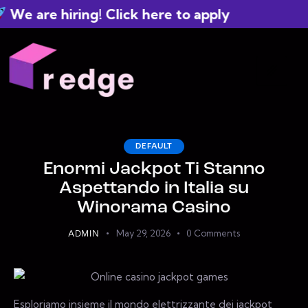
 are hiring! Click here to apply
DEFAULT
Enormi Jackpot Ti Stanno
Aspettando in Italia su
Winorama Casino
May 29, 2026
0
Comments
ADMIN
Esploriamo insieme il mondo elettrizzante dei jackpot