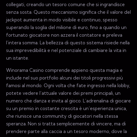
collegati, creando un tesoro comune che si ingrandisce
senza sosta. Questo meccanismo significa che il valore del
jackpot aumenta in modo visibile e continuo, spesso
superando la soglia del milione di euro, fino a quando un
fortunato giocatore non azzera il contatore e preleva
l’intera somma. La bellezza di questo sistema risiede nella
sua imprevedibilità e nel potenziale di cambiare la vita in
un istante.
Winorama Casino comprende appieno questa magia e
include nel suo portfolio alcuni dei titoli progressivi più
famosi al mondo. Ogni volta che fate ingresso nella lobby,
potete vedere l’attuale valore dei premi principali, un
numero che danza e invita al gioco. L’adrenalina di giocare
su un premio in costante crescita è un’esperienza unica,
che riunisce una community di giocatori nella stessa
speranza. Non si tratta semplicemente di vincere, ma di
prendere parte alla caccia a un tesoro moderno, dove la