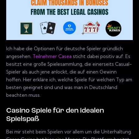
Ich habe die Optionen für deutsche Spieler gründlich
angesehen.
Teilnehmer Casea
sticht dabei positiv auf. Es
besitzt eine große Spielesammlung, die einerseits Casual-
Spieler als auch jene anlockt, die auf einen Gewinn
hoffen. Hier erkläre ich, welche Spiele für welchen Typ am
besten geeignet sind und was man in Deutschland
beachten muss.
Casino Spiele für den idealen
Spielspaß
Bei mir steht beim Spielen vor allem um die Unterhaltung.