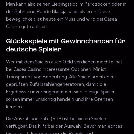
Man kann also seinen Lieblingsslot im Park zocken oder in
der Bahn eine Runde Blackjack absolvieren. Diese
Beweglichkeit ist heute ein Muss und wird bei Casea
Casino gut realisiert.
Glücksspiele mit Gewinnchancen für
deutsche Spieler
Wer mit dem Spielen auch Geld verdienen möchte, hat
bei Casea Casino interessante Optionen. Mir ist
Transparenz von Bedeutung: Alle Spiele arbeiten mit
geprüften Zufallszahlengeneratoren, damit die
Ergebnisse unvoreingenommen sind. Hiesige Spieler
sollten immer umsichtig handeln und ihre Grenzen
kennen.
Die Auszahlungsrate (RTP) ist bei vielen Spielen
verfügbar. Das hilft bei der Auswahl. Bevor man echtes
Geld setzt, lege ich dazu, die Regeln und