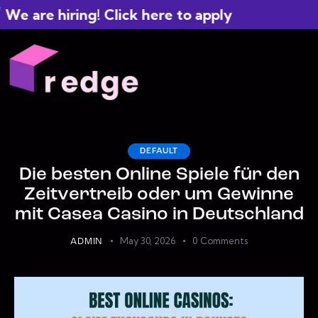
 are hiring! Click here to apply
DEFAULT
Die besten Online Spiele für den
Zeitvertreib oder um Gewinne
mit Casea Casino in Deutschland
May 30, 2026
0
Comments
ADMIN