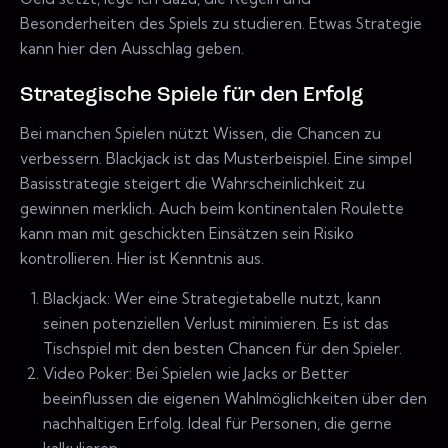
Besonderheiten des Spiels zu studieren. Etwas Strategie
kann hier den Ausschlag geben.
Strategische Spiele für den Erfolg
Bei manchen Spielen nützt Wissen, die Chancen zu
verbessern. Blackjack ist das Musterbeispiel. Eine simpel
Basisstrategie steigert die Wahrscheinlichkeit zu
gewinnen merklich. Auch beim kontinentalen Roulette
kann man mit geschickten Einsätzen sein Risiko
kontrollieren. Hier ist Kenntnis aus.
Blackjack: Wer eine Strategietabelle nutzt, kann
seinen potenziellen Verlust minimieren. Es ist das
Tischspiel mit den besten Chancen für den Spieler.
Video Poker: Bei Spielen wie Jacks or Better
beeinflussen die eigenen Wahlmöglichkeiten über den
nachhaltigen Erfolg. Ideal für Personen, die gerne