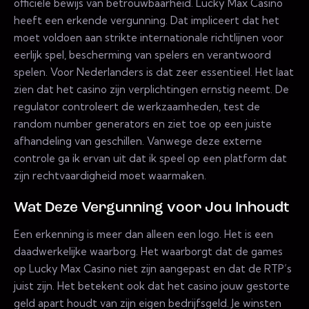
officiële bewijs van betrouwbaarheid. Lucky Max Casino
heeft een erkende vergunning. Dat impliceert dat het
moet voldoen aan strikte internationale richtlijnen voor
eerlijk spel, bescherming van spelers en verantwoord
spelen. Voor Nederlanders is dat zeer essentieel. Het laat
zien dat het casino zijn verplichtingen ernstig neemt. De
regulator controleert de werkzaamheden, test de
random number generators en ziet toe op een juiste
afhandeling van geschillen. Vanwege deze externe
controle ga ik ervan uit dat ik speel op een platform dat
zijn rechtvaardigheid moet waarmaken.
Wat Deze Vergunning voor Jou Inhoudt
Een erkenning is meer dan alleen een logo. Het is een
daadwerkelijke waarborg. Het waarborgt dat de games
op Lucky Max Casino niet zijn aangepast en dat de RTP’s
juist zijn. Het betekent ook dat het casino jouw gestorte
geld apart houdt van zijn eigen bedrijfsgeld. Je winsten