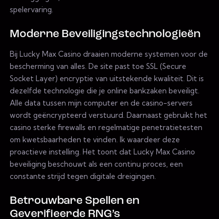
spelervaring.
Moderne Beveiligingstechnologieën
Bij Lucky Max Casino draaien moderne systemen voor de
bescherming van alles. De site past toe SSL (Secure
Socket Layer) encryptie van uitstekende kwaliteit. Dit is
dezelfde technologie die je online bankzaken beveiligt.
Alle data tussen mijn computer en de casino-servers
wordt geëncrypteerd verstuurd. Daarnaast gebruikt het
casino sterke firewalls en regelmatige penetratietesten
om kwetsbaarheden te vinden. Ik waardeer deze
proactieve instelling. Het toont dat Lucky Max Casino
beveiliging beschouwt als een continu proces, een
constante strijd tegen digitale dreigingen.
Betrouwbare Spellen en
Geverifieerde RNG’s