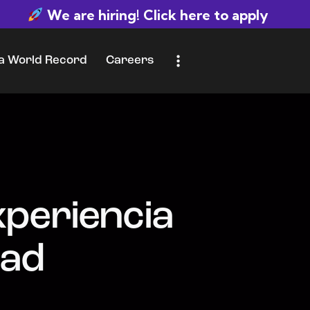
e are hiring! Click here to apply
 a World Record
Careers
World Record
Careers
xperiencia
dad