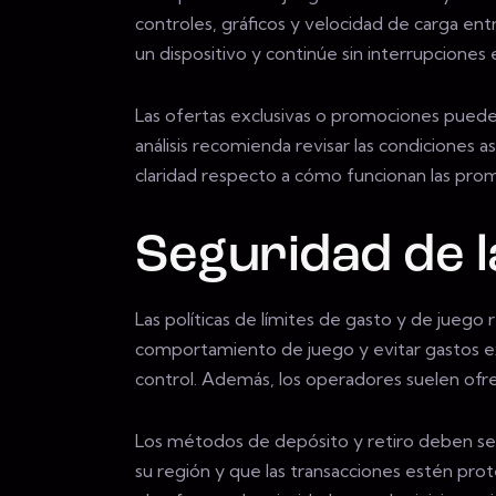
controles, gráficos y velocidad de carga entre
un dispositivo y continúe sin interrupciones
Las ofertas exclusivas o promociones pueden
análisis recomienda revisar las condiciones a
claridad respecto a cómo funcionan las prom
Seguridad de 
Las políticas de límites de gasto y de juego
comportamiento de juego y evitar gastos exc
control. Además, los operadores suelen ofre
Los métodos de depósito y retiro deben ser 
su región y que las transacciones estén pro