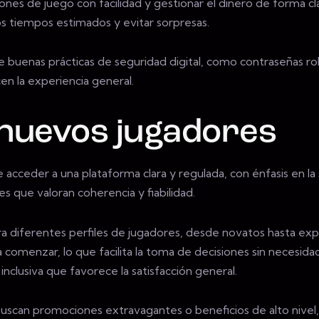
siones de juego con facilidad y gestionar el dinero de forma c
s tiempos estimados y evitar sorpresas.
 buenas prácticas de seguridad digital, como contraseñas rob
en la experiencia general.
 nuevos jugadores
de acceder a una plataforma clara y regulada, con énfasis en la
s que valoran coherencia y fiabilidad.
para diferentes perfiles de jugadores, desde novatos hasta ex
comenzar, lo que facilita la toma de decisiones sin necesidad
nclusiva que favorece la satisfacción general.
buscan promociones extravagantes o beneficios de alto nive