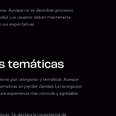
rnas. Aunque no se describan procesos
guridad. Los usuarios deben mantenerse
 sus expectativas.
s temáticas
plorar por categorías y temáticas. Aunque
ernativas sin perder claridad. La navegación
o una experiencia más cómoda y agradable
ivos. Se destaca la consistencia de