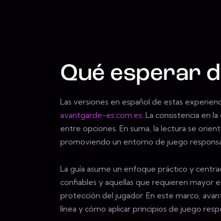
Qué esperar d
Las versiones en español de estas experienci
avantgarde-es.com.es
. La consistencia en l
entre opciones. En suma, la lectura se orie
promoviendo un entorno de juego responsa
La guía asume un enfoque práctico y centra
confiables y aquellas que requieren mayor es
protección del jugador. En este marco, avan
línea y cómo aplicar principios de juego resp