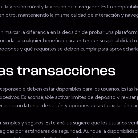
 la versión móvil y la versión de navegador. Esta compatibilida
 en otro, manteniendo la misma calidad de interacción y nave
 marcar la diferencia en la decisión de probar una plataform
sociadas a cualquier beneficio para entender su aplicabilidad r
ociones y qué requisitos se deben cumplir para aprovecharlas
las transacciones
 responsable deben estar disponibles para los usuarios. Estas
esivos. Es aconsejable activar límites de depósito y revisar
cer recordatorios de sesión y opciones de autoexclusión par
simples y seguros. Este análisis sugiere que los usuarios ve
tegidas por estándares de seguridad. Aunque la disponibilid