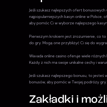
Jeśli szukasz najlepszych ofert bonusowych 
najpopularniejszych kasyn online w Polsce,
aby pomóc Ci w wyborze najlepszego kasyna
Pierwszym krokiem jest zrozumienie, co to s
do gry. Mogą one przybliżyć Ci się do wygra
Wavada online casino oferuje wiele różnych
Każdy z nich ma swoje unikalne cechy i warun
Jeśli szukasz najlepszego bonusu, to jesteś 
bonusów, aby pomóc w Twojej podróży gry.
Zakładki i możl