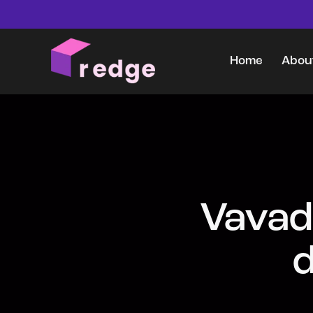
Home
Abou
Home
About U
Vavada