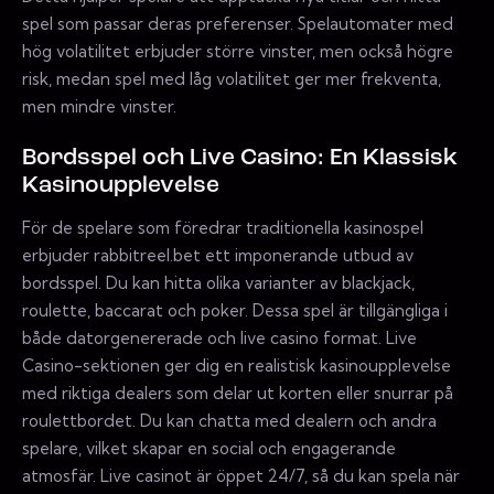
spel som passar deras preferenser. Spelautomater med
hög volatilitet erbjuder större vinster, men också högre
risk, medan spel med låg volatilitet ger mer frekventa,
men mindre vinster.
Bordsspel och Live Casino: En Klassisk
Kasinoupplevelse
För de spelare som föredrar traditionella kasinospel
erbjuder rabbitreel.bet ett imponerande utbud av
bordsspel. Du kan hitta olika varianter av blackjack,
roulette, baccarat och poker. Dessa spel är tillgängliga i
både datorgenererade och live casino format. Live
Casino-sektionen ger dig en realistisk kasinoupplevelse
med riktiga dealers som delar ut korten eller snurrar på
roulettbordet. Du kan chatta med dealern och andra
spelare, vilket skapar en social och engagerande
atmosfär. Live casinot är öppet 24/7, så du kan spela när