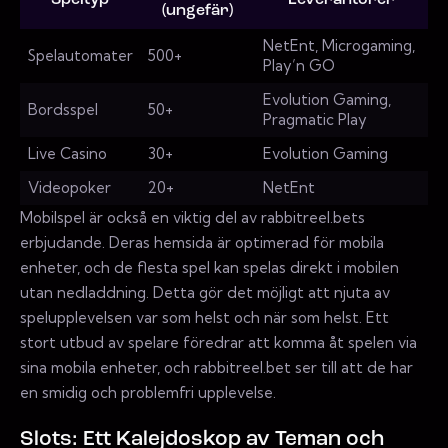
Speltyp
Leverantörer
(ungefär)
NetEnt, Microgaming,
Spelautomater
500+
Play’n GO
Evolution Gaming,
Bordsspel
50+
Pragmatic Play
Live Casino
30+
Evolution Gaming
Videopoker
20+
NetEnt
Mobilspel är också en viktig del av rabbitreel.bets
erbjudande. Deras hemsida är optimerad för mobila
enheter, och de flesta spel kan spelas direkt i mobilen
utan nedladdning. Detta gör det möjligt att njuta av
spelupplevelsen var som helst och när som helst. Ett
stort utbud av spelare föredrar att komma åt spelen via
sina mobila enheter, och rabbitreel.bet ser till att de har
en smidig och problemfri upplevelse.
Slots: Ett Kalejdoskop av Teman och