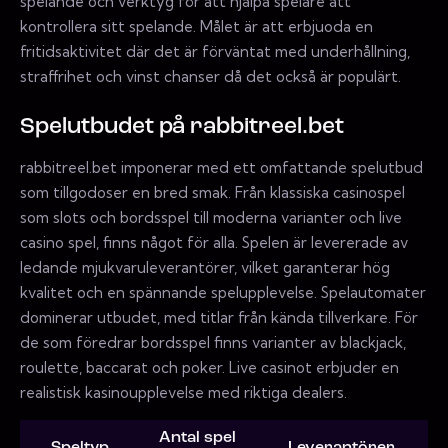
spelande och verktyg för att hjälpa spelare att
kontrollera sitt spelande. Målet är att erbjuoda en
fritidsaktivitet där det är förväntat med underhållning,
straffrihet och vinst chanser då det också är populärt.
Spelutbudet på rabbitreel.bet
rabbitreel.bet imponerar med ett omfattande spelutbud
som tillgodoser en bred smak. Från klassiska casinospel
som slots och bordsspel till moderna varianter och live
casino spel, finns något för alla. Spelen är levererade av
ledande mjukvaruleverantörer, vilket garanterar hög
kvalitet och en spännande spelupplevelse. Spelautomater
dominerar utbudet, med titlar från kända tillverkare. För
de som föredrar bordsspel finns varianter av blackjack,
roulette, baccarat och poker. Live casinot erbjuder en
realistisk kasinoupplevelse med riktiga dealers.
Antal spel