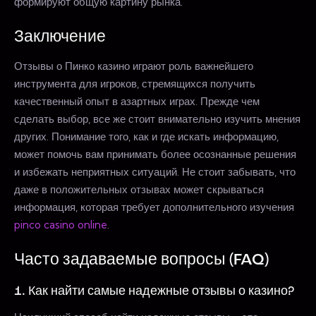
формируют общую картину рынка.
Заключение
Отзывы о Пинко казино играют роль важнейшего
инструмента для игроков, стремящихся получить
качественный опыт в азартных играх. Прежде чем
сделать выбор, все же стоит внимательно изучить мнения
других. Понимание того, как и где искать информацию,
может помочь вам принимать более осознанные решения
и избежать неприятных ситуаций. Не стоит забывать, что
даже в положительных отзывах может скрываться
информация, которая требует дополнительного изучения
pinco casino online
.
Часто задаваемые вопросы (FAQ)
1. Как найти самые надежные отзывы о казино?