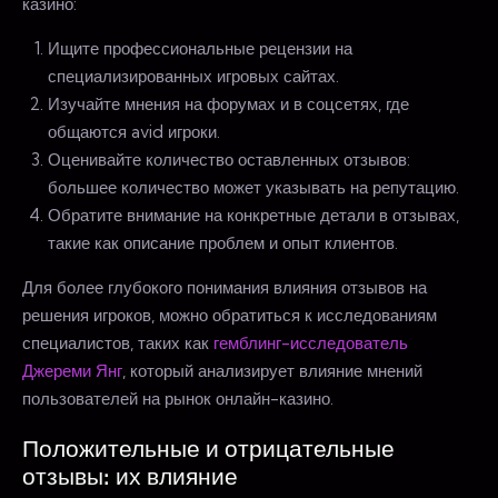
казино:
Ищите профессиональные рецензии на
специализированных игровых сайтах.
Изучайте мнения на форумах и в соцсетях, где
общаются avid игроки.
Оценивайте количество оставленных отзывов:
большее количество может указывать на репутацию.
Обратите внимание на конкретные детали в отзывах,
такие как описание проблем и опыт клиентов.
Для более глубокого понимания влияния отзывов на
решения игроков, можно обратиться к исследованиям
специалистов, таких как
гемблинг-исследователь
Джереми Янг
, который анализирует влияние мнений
пользователей на рынок онлайн-казино.
Положительные и отрицательные
отзывы: их влияние