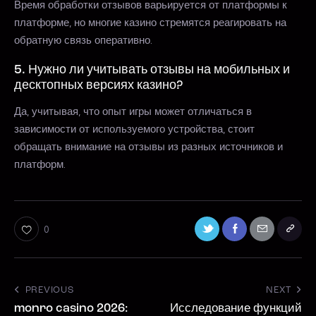
Время обработки отзывов варьируется от платформы к
платформе, но многие казино стремятся реагировать на
обратную связь оперативно.
5. Нужно ли учитывать отзывы на мобильных и
десктопных версиях казино?
Да, учитывая, что опыт игры может отличаться в
зависимости от используемого устройства, стоит
обращать внимание на отзывы из разных источников и
платформ.
0
PREVIOUS
NEXT
monro casino 2026:
Исследование функций