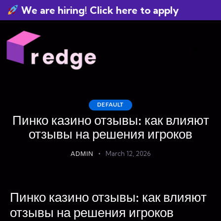
We are hiring! Click here to apply
DEFAULT
Пинко казино отзывы: как влияют
отзывы на решения игроков
March 12, 2026
ADMIN
Пинко казино отзывы: как влияют
отзывы на решения игроков