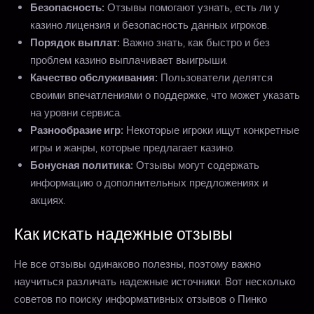
Безопасность:
Отзывы помогают узнать, есть ли у
казино лицензия и безопасность данных игроков.
Порядок выплат:
Важно знать, как быстро и без
проблем казино выплачивает выигрыши.
Качество обслуживания:
Пользователи делятся
своими впечатлениями о поддержке, что может указать
на уровни сервиса.
Разнообразие игр:
Некоторые игроки ищут конкретные
игры и жанры, которые предлагает казино.
Бонусная политика:
Отзывы могут содержать
информацию о дополнительных предложениях и
акциях.
Как искать надежные отзывы
Не все отзывы одинаково полезны, поэтому важно
научиться различать надежные источники. Вот несколько
советов по поиску информативных отзывов о Пинко