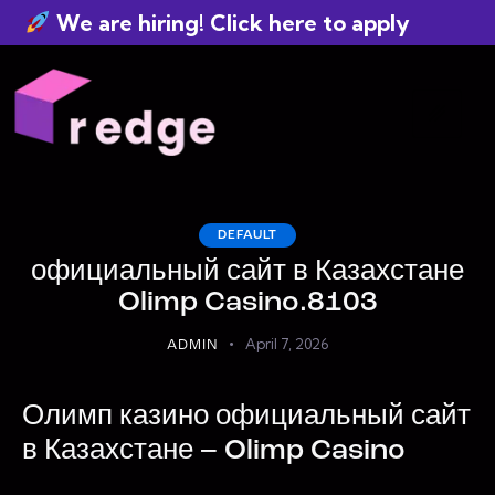
We are hiring! Click here to apply
DEFAULT
официальный сайт в Казахстане
Olimp Casino.8103
April 7, 2026
ADMIN
Олимп казино официальный сайт
в Казахстане – Olimp Casino