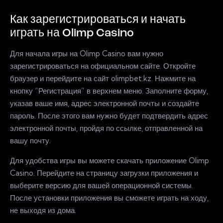
Как зарегистрироваться и начать
играть на Olimp Casino
Для начала игры на Olimp Casino вам нужно
зарегистрироваться на официальном сайте. Откройте
браузер и перейдите на сайт olimpbet.kz. Нажмите на
кнопку “Регистрация” в верхнем меню. Заполните форму,
указав ваше имя, адрес электронной почты и создайте
пароль. После этого вам нужно будет подтвердить адрес
электронной почты, пройдя по ссылке, отправленной на
вашу почту.
Для удобства игры вы можете скачать приложение Olimp
Casino. Перейдите на страницу загрузки приложения и
выберите версию для вашей операционной системы.
После установки приложения вы сможете играть на ходу,
не выходя из дома.