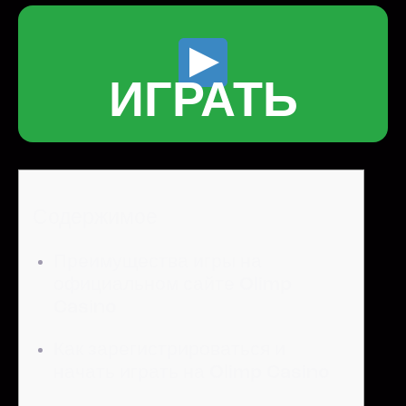
ИГРАТЬ
Содержимое
Преимущества игры на
официальном сайте Olimp
Casino
Как зарегистрироваться и
начать играть на Olimp Casino