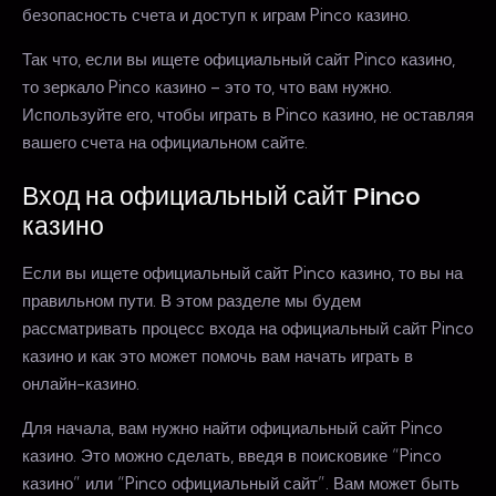
безопасность счета и доступ к играм Pinco казино.
Так что, если вы ищете официальный сайт Pinco казино,
то зеркало Pinco казино – это то, что вам нужно.
Используйте его, чтобы играть в Pinco казино, не оставляя
вашего счета на официальном сайте.
Вход на официальный сайт Pinco
казино
Если вы ищете официальный сайт Pinco казино, то вы на
правильном пути. В этом разделе мы будем
рассматривать процесс входа на официальный сайт Pinco
казино и как это может помочь вам начать играть в
онлайн-казино.
Для начала, вам нужно найти официальный сайт Pinco
казино. Это можно сделать, введя в поисковике “Pinco
казино” или “Pinco официальный сайт”. Вам может быть