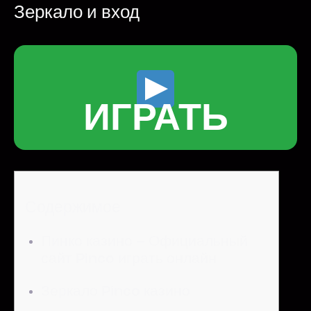
Зеркало и вход
ИГРАТЬ
Содержимое
Пинко казино – Официальный
сайт Pinco играть онлайн
Зеркало Pinco казино