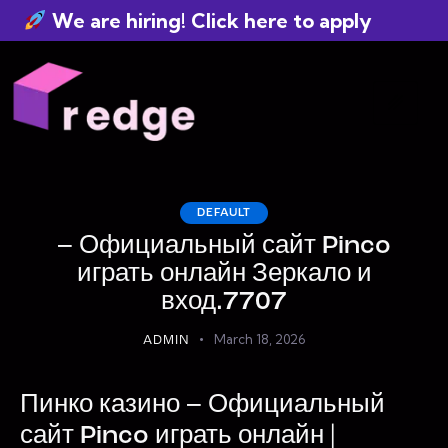
We are hiring! Click here to apply
DEFAULT
– Официальный сайт Pinco
играть онлайн Зеркало и
вход.7707
March 18, 2026
ADMIN
Пинко казино – Официальный
сайт Pinco играть онлайн |