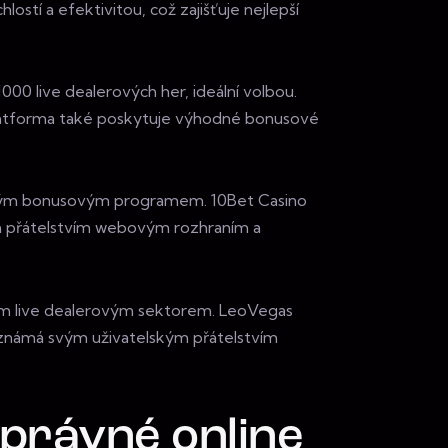
stí a efektivitou, což zajišťuje nejlepší
 1000 live dealerových her, ideální volbou.
 Platforma také poskytuje výhodné bonusové
ýkonným bonusovým programem. 10Bet Casino
m přátelstvím webovým rozhraním a
nným live dealerovým sektorem. LeoVegas
 známá svým uživatelským přátelstvím
správné online