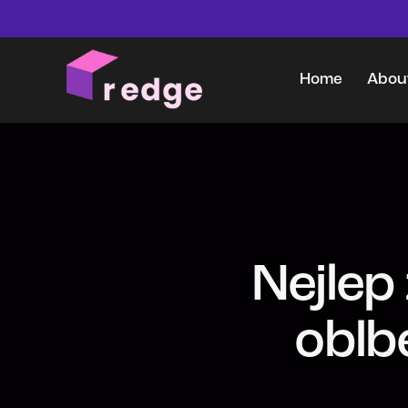
Home
Abou
Home
About U
Nejlep
oblb