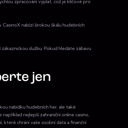
ychlou zpracování výplat, což je klíčové pro
. CasinoX nabízí širokou škálu hudebních
ící zákaznickou službu. Pokud hledáte zábavu
erte jen
okou nabídku hudebních her, ale také
 například nejlepší zahraniční online casino,
, které chrání vaše osobní data a finanční