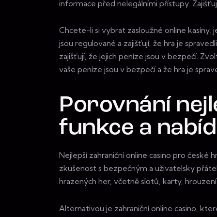
informace před nelegálními přístupy. Zajišťu
Chcete-li si vybrat zasloužné online kasíny,
jsou regulované a zajišťují, že hra je spraved
zajišťují, že jejich peníze jsou v bezpečí. Z
vaše peníze jsou v bezpečí a že hra je sprave
Porovnání nejl
funkce a nabí
Nejlepší zahraniční online casino pro česk
zkušenost s bezpečným a uživatelsky přáte
hrazených her, včetně slotů, karty, hrouzení
Alternativou je zahraniční online casino, k