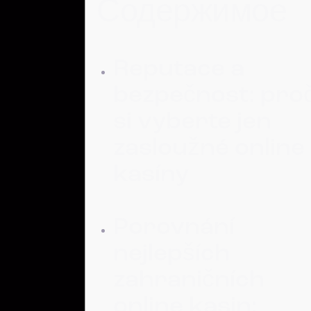
Содержимое
Reputace a
bezpečnost: pro
si vyberte jen
zasloužné online
kasíny
Porovnání
nejlepších
zahraničních
online kasin: