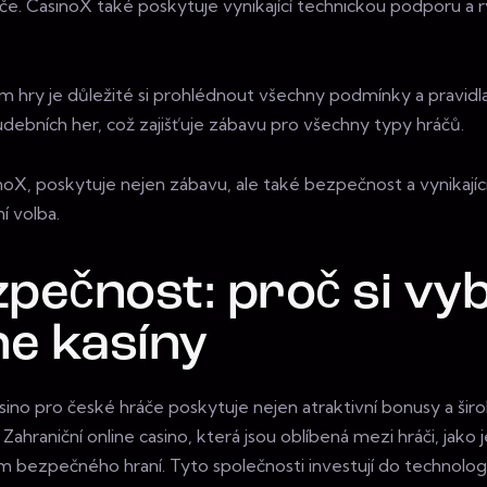
če. CasinoX také poskytuje vynikající technickou podporu a r
 hry je důležité si prohlédnout všechny podmínky a pravidla
hudebních her, což zajišťuje zábavu pro všechny typy hráčů.
asinoX, poskytuje nejen zábavu, ale také bezpečnost a vynikaj
ní volba.
pečnost: proč si vyb
ne kasíny
asino pro české hráče poskytuje nejen atraktivní bonusy a šir
Zahraniční online casino, která jsou oblíbená mezi hráči, jako je
m bezpečného hraní. Tyto společnosti investují do technologií