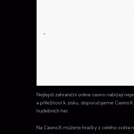
funkce a nabídk
Radění pro
nováčky: jak si
vybrat správné
online kázni
Nejlepší zahraniční online casino nabízejí n
a příležitost k zisku, doporučujeme Casino
hudebních her.
Na CasinoX můžete hračky z celého světa nají