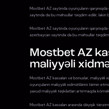
Mostbet AZ saytında oyunçuların qarşınıqda ol
saytında da bu məhsullar təqdim edilir, lakin 
Mostbet AZ saytında oyunçuların qarşınıqda ol
azerbaycan saytında da bu məhsullar təqdim ed
Mostbet AZ kas
maliyyəli xidmə
Mostbet AZ kassaları və bonuslar, maliyyəli
oyunçuların maliyyəli xidmətlərini təmin etmə
yaxud maliyyəli təşkilatları artırmaqda kömək 
Mostbet AZ kassaları arasında dəyişik tənziml