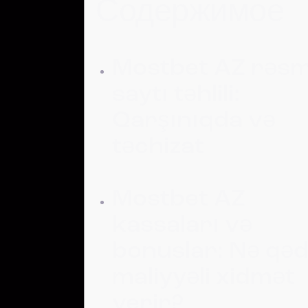
Содержимое
Mostbet AZ rəsm
saytı təhlili:
Qarşınıqda və
təchizat
Mostbet AZ
kassaları və
bonuslar: Nə qə
maliyyəli xidmət
verir?