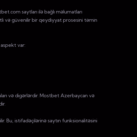
t.com saytları ilə bağlı məlumatları
i və güvenilir bir qeydiyyat prosesini təmin
aspekt var:
yunları və digərlərdir. Mostbet Azerbaycan və
ir.
u, istifadəçilərinə saytın funksionalitəsini