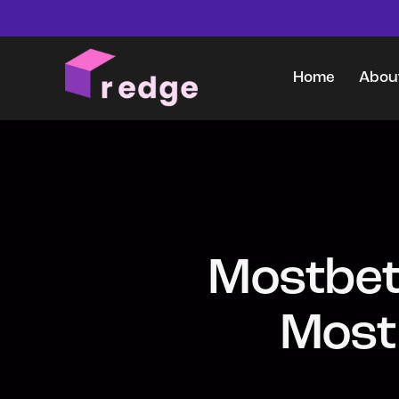
Home
Abou
Home
About U
Mostbet
Mostb