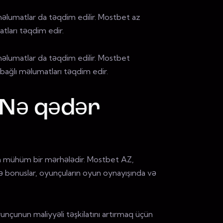
 məlumatlar da təqdim edilir. Mostbet az
atları təqdim edir.
 məlumatlar da təqdim edilir. Mostbet
 bağlı məlumatları təqdim edir.
 Nə qədər
ün mühüm bir mərhələdir. Mostbet AZ,
və bonuslar, oyunçuların oyun oynayışında və
unçunun maliyyəli təşkilatını artırmaq üçün