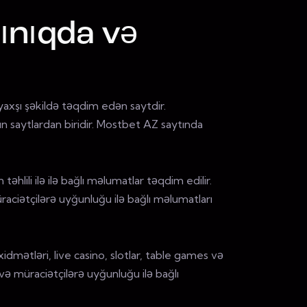
şınıqda və
xşı şəkildə təqdim edən saytdir.
 saytlardan biridir. Mostbet AZ saytında
hlili ilə ilə bağlı məlumatlar təqdim edilir.
aciətçilərə uyğunluğu ilə bağlı məlumatları
dmətləri, live casino, slotlar, table games və
 və müraciətçilərə uyğunluğu ilə bağlı