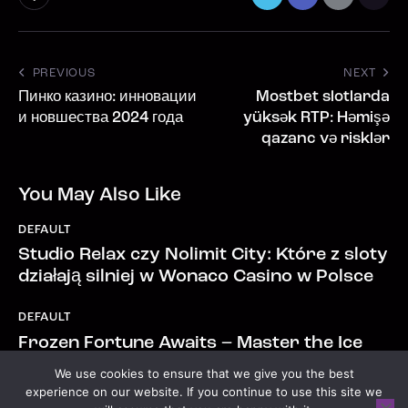
PREVIOUS
NEXT
Пинко казино: инновации
Mostbet slotlarda
и новшества 2024 года
yüksək RTP: Həmişə
qazanc və risklər
You May Also Like
DEFAULT
Studio Relax czy Nolimit City: Które z sloty
działają silniej w Wonaco Casino w Polsce
DEFAULT
Frozen Fortune Awaits – Master the Ice
Fishing Game Real Experience & Win Big!
We use cookies to ensure that we give you the best
experience on our website. If you continue to use this site we