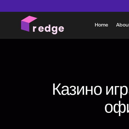
Home
Abou
Home
About U
Казино игр
оф