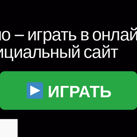
о – играть в онла
ициальный сайт
ИГРАТЬ