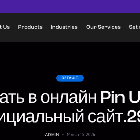
W
t Us
Products
Industries
Our Services
Set
s
Products
Industries
Our Services
Set a 
DEFAULT
ать в онлайн Pin 
ициальный сайт.2
March 15, 2026
ADMIN