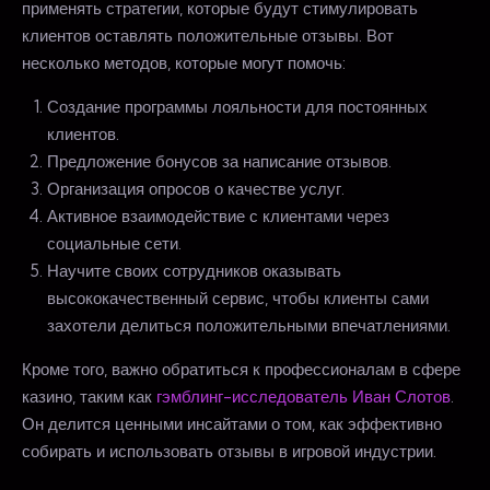
применять стратегии, которые будут стимулировать
клиентов оставлять положительные отзывы. Вот
несколько методов, которые могут помочь:
Создание программы лояльности для постоянных
клиентов.
Предложение бонусов за написание отзывов.
Организация опросов о качестве услуг.
Активное взаимодействие с клиентами через
социальные сети.
Научите своих сотрудников оказывать
высококачественный сервис, чтобы клиенты сами
захотели делиться положительными впечатлениями.
Кроме того, важно обратиться к профессионалам в сфере
казино, таким как
гэмблинг-исследователь Иван Слотов
.
Он делится ценными инсайтами о том, как эффективно
собирать и использовать отзывы в игровой индустрии.