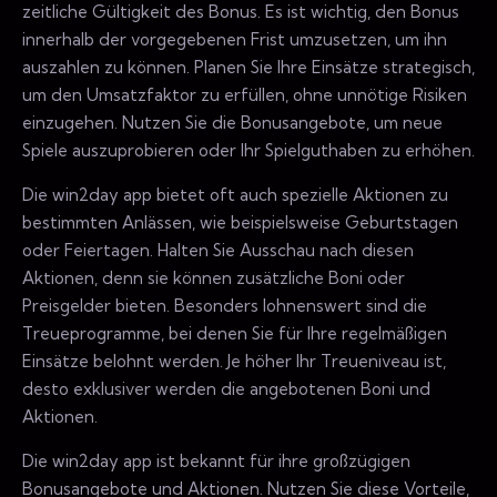
zeitliche Gültigkeit des Bonus. Es ist wichtig, den Bonus
innerhalb der vorgegebenen Frist umzusetzen, um ihn
auszahlen zu können. Planen Sie Ihre Einsätze strategisch,
um den Umsatzfaktor zu erfüllen, ohne unnötige Risiken
einzugehen. Nutzen Sie die Bonusangebote, um neue
Spiele auszuprobieren oder Ihr Spielguthaben zu erhöhen.
Die win2day app bietet oft auch spezielle Aktionen zu
bestimmten Anlässen, wie beispielsweise Geburtstagen
oder Feiertagen. Halten Sie Ausschau nach diesen
Aktionen, denn sie können zusätzliche Boni oder
Preisgelder bieten. Besonders lohnenswert sind die
Treueprogramme, bei denen Sie für Ihre regelmäßigen
Einsätze belohnt werden. Je höher Ihr Treueniveau ist,
desto exklusiver werden die angebotenen Boni und
Aktionen.
Die win2day app ist bekannt für ihre großzügigen
Bonusangebote und Aktionen. Nutzen Sie diese Vorteile,