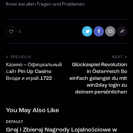
Ihnen bei allen Fragen und Problemen.
0
PREVIOUS
NEXT
Казино – Официальный
Glücksspiel-Revolution
сайт Pin Up Casino
in Österreich So
Входи и играй.1722
einfach gelangst du mit
win2day login zu
deinem persönlichen
You May Also Like
DEFAULT
Graj i Zbieraj Nagrody Lojalnościowe w