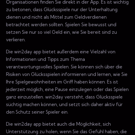
Organisationen finden Sie direkt in der App. Es ist wichtig
zu betonen, dass Glücksspiele nur der Unterhaltung
dienen und nicht als Mittel zum Geldverdienen
betrachtet werden sollten. Spielen Sie bewusst und
setzen Sie nur so viel Geld ein, wie Sie bereit sind zu
verlieren.
Die win2day app bietet außerdem eine Vielzahl von
Informationen und Tipps zum Thema
verantwortungsvolles Spielen. Sie können sich über die
Risiken von Glücksspielen informieren und lernen, wie Sie
Ihre Spielgewohnheiten im Griff haben können. Es ist
jederzeit möglich, eine Pause einzulegen oder das Spielen
ganz einzustellen. win2day versteht, dass Glücksspiele
süchtig machen können, und setzt sich daher aktiv für
den Schutz seiner Spieler ein.
Die win2day app bietet auch die Möglichkeit, sich
Unterstützung zu holen, wenn Sie das Gefühl haben, die