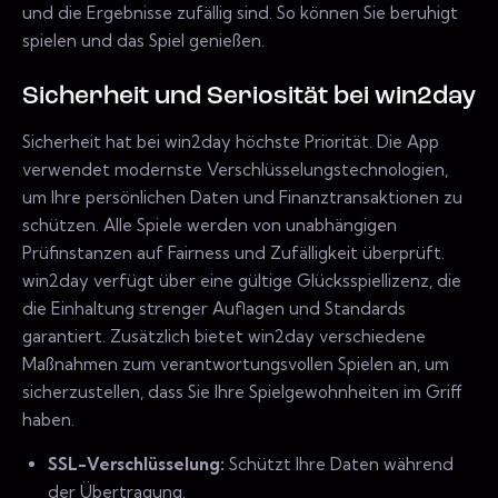
und die Ergebnisse zufällig sind. So können Sie beruhigt
spielen und das Spiel genießen.
Sicherheit und Seriosität bei win2day
Sicherheit hat bei win2day höchste Priorität. Die App
verwendet modernste Verschlüsselungstechnologien,
um Ihre persönlichen Daten und Finanztransaktionen zu
schützen. Alle Spiele werden von unabhängigen
Prüfinstanzen auf Fairness und Zufälligkeit überprüft.
win2day verfügt über eine gültige Glücksspiellizenz, die
die Einhaltung strenger Auflagen und Standards
garantiert. Zusätzlich bietet win2day verschiedene
Maßnahmen zum verantwortungsvollen Spielen an, um
sicherzustellen, dass Sie Ihre Spielgewohnheiten im Griff
haben.
SSL-Verschlüsselung:
Schützt Ihre Daten während
der Übertragung.