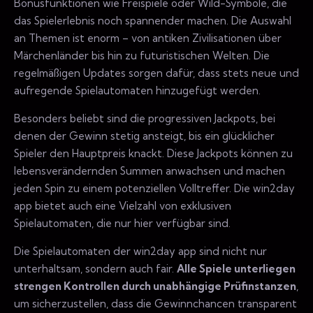
Bonusfunktionen wie Freispiele oder Wild-Symbole, die
das Spielerlebnis noch spannender machen. Die Auswahl
an Themen ist enorm – von antiken Zivilisationen über
Märchenländer bis hin zu futuristischen Welten. Die
regelmäßigen Updates sorgen dafür, dass stets neue und
aufregende Spielautomaten hinzugefügt werden.
Besonders beliebt sind die progressiven Jackpots, bei
denen der Gewinn stetig ansteigt, bis ein glücklicher
Spieler den Hauptpreis knackt. Diese Jackpots können zu
lebensverändernden Summen anwachsen und machen
jeden Spin zu einem potenziellen Volltreffer. Die win2day
app bietet auch eine Vielzahl von exklusiven
Spielautomaten, die nur hier verfügbar sind.
Die Spielautomaten der win2day app sind nicht nur
unterhaltsam, sondern auch fair.
Alle Spiele unterliegen
strengen Kontrollen durch unabhängige Prüfinstanzen
,
um sicherzustellen, dass die Gewinnchancen transparent