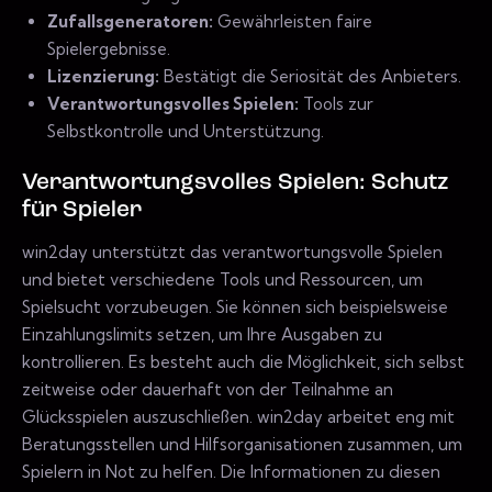
Zufallsgeneratoren:
Gewährleisten faire
Spielergebnisse.
Lizenzierung:
Bestätigt die Seriosität des Anbieters.
Verantwortungsvolles Spielen:
Tools zur
Selbstkontrolle und Unterstützung.
Verantwortungsvolles Spielen: Schutz
für Spieler
win2day unterstützt das verantwortungsvolle Spielen
und bietet verschiedene Tools und Ressourcen, um
Spielsucht vorzubeugen. Sie können sich beispielsweise
Einzahlungslimits setzen, um Ihre Ausgaben zu
kontrollieren. Es besteht auch die Möglichkeit, sich selbst
zeitweise oder dauerhaft von der Teilnahme an
Glücksspielen auszuschließen. win2day arbeitet eng mit
Beratungsstellen und Hilfsorganisationen zusammen, um
Spielern in Not zu helfen. Die Informationen zu diesen