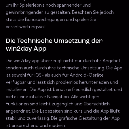
um Ihr Spielerlebnis noch spannender und
gewinnbringender zu gestalten. Beachten Sie jedoch
stets die Bonusbedingungen und spielen Sie
verantwortungsvoll.
Die Technische Umsetzung der
win2day App
Die win2day app überzeugt nicht nur durch ihr Angebot,
sondern auch durch ihre technische Umsetzung. Die App
ist sowohl für iOS- als auch für Android-Geräte
verfügbar und lässt sich problemlos herunterladen und
installieren. Die App ist benutzerfreundlich gestaltet und
bietet eine intuitive Navigation. Alle wichtigen
Funktionen sind leicht zugänglich und übersichtlich
angeordnet. Die Ladezeiten sind kurz und die App läuft
stabil und zuverlässig. Die grafische Gestaltung der App
ist ansprechend und modern.