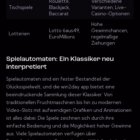
Roulette,
Verschiedene
Tischspiele
Blackjack,
Varianten, Live-
Baccarat
Casino-Optionen
Hohe
Lotto 6aus49,
Gewinnchancen,
Lotterien
EuroMillions
regelmäßige
Ziehungen
Spielautomaten: Ein Klassiker neu
interpretiert
Spielautomaten sind ein fester Bestandteil der
Glücksspielwelt, und die win2day app bietet eine
beeindruckende Sammlung dieser Klassiker. Von
traditionellen Fruchtmaschinen bis hin zu modernen
Video-Slots mit aufwendigen Grafiken und Animationen
ist alles dabei. Die Spiele zeichnen sich durch ihre
einfache Bedienung und die Möglichkeit hoher Gewinne
aus. Viele Spielautomaten verfügen über