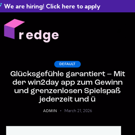
 are hiring! Click here to apply
DEFAULT
Glücksgefühle garantiert – Mit
der win2day app zum Gewinn
und grenzenlosen Spielspaß
jederzeit und ü
March 21, 2026
ADMIN