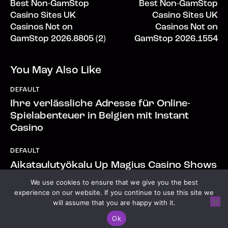
Best Non-GamStop
Best Non-GamStop
Casino Sites UK
Casino Sites UK
Casinos Not on
Casinos Not on
GamStop 2026.8805 (2)
GamStop 2026.1554
You May Also Like
DEFAULT
Ihre verlässliche Adresse für Online-
Spielabenteuer in Belgien mit Instant
Casino
DEFAULT
Aikataulutyökalu Up Magius Casino Shows
Promos to Finland
We use cookies to ensure that we give you the best
experience on our website. If you continue to use this site we
will assume that you are happy with it.
Copyright © 2026. All rights reserved.
Ok
Open chaty