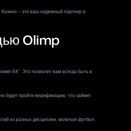
p Казино – это ваш надежный партнер в
щью Olimp
имп БК”. Это позволит вам всегда быть в
но будет пройти верификацию, что займет
тий из разных дисциплин, включая футбол,