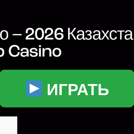
 – 2026 Казахста
p Casino
ИГРАТЬ