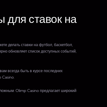
 для ставок на
те делать ставки на футбол, баскетбол,
лярно обновляет список доступных событий,
вам всегда быть в курсе последних
 Casino.
сложным. Olimp Casino предлагает широкий