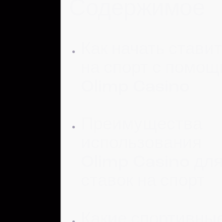
Содержимое
Как начать стави
на спорт с помо
Olimp Casino
Преимущества
использования
Olimp Casino дл
ставок на спорт
Какие спортивны