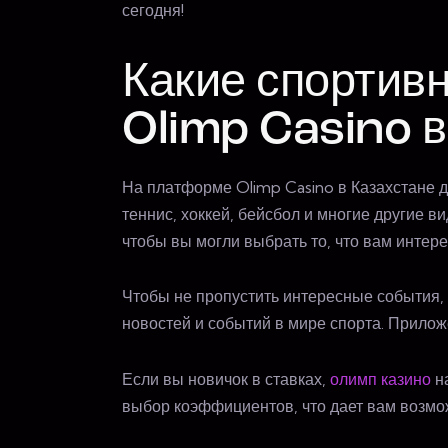
сегодня!
Какие спортив
Olimp Casino в
На платформе Olimp Casino в Казахстане д
теннис, хоккей, бейсбол и многие другие в
чтобы вы могли выбрать то, что вам интере
Чтобы не пропустить интересные события, 
новостей и событий в мире спорта. Прилож
Если вы новичок в ставках,
олимп казино
на
выбор коэффициентов, что дает вам возмо